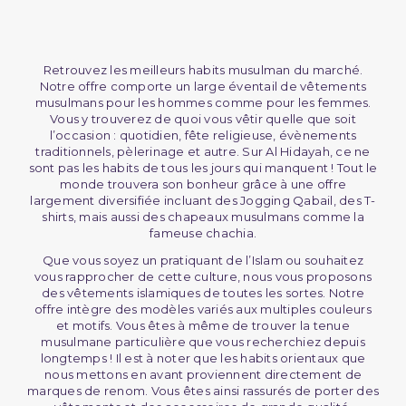
Retrouvez les meilleurs habits musulman du marché.
Notre offre comporte un large éventail de vêtements
musulmans pour les hommes comme pour les femmes.
Vous y trouverez de quoi vous vêtir quelle que soit
l’occasion : quotidien, fête religieuse, évènements
traditionnels, pèlerinage et autre. Sur Al Hidayah, ce ne
sont pas les habits de tous les jours qui manquent ! Tout le
monde trouvera son bonheur grâce à une offre
largement diversifiée incluant des Jogging Qabail, des T-
shirts, mais aussi des chapeaux musulmans comme la
fameuse chachia.
Que vous soyez un pratiquant de l’Islam ou souhaitez
vous rapprocher de cette culture, nous vous proposons
des vêtements islamiques de toutes les sortes. Notre
offre intègre des modèles variés aux multiples couleurs
et motifs. Vous êtes à même de trouver la tenue
musulmane particulière que vous recherchiez depuis
longtemps ! Il est à noter que les habits orientaux que
nous mettons en avant proviennent directement de
marques de renom. Vous êtes ainsi rassurés de porter des