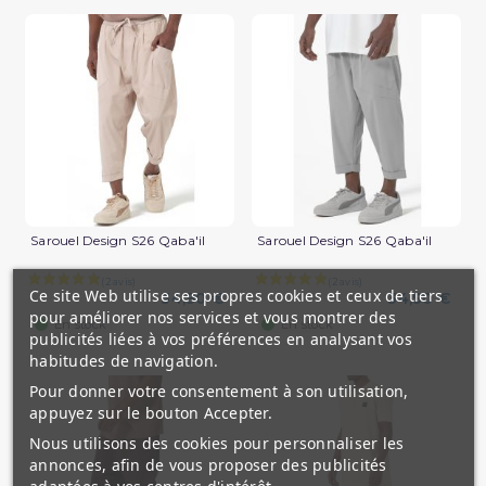
Sarouel Design S26 Qaba'il
Sarouel Design S26 Qaba'il
Ce site Web utilise ses propres cookies et ceux de tiers
34,90 €
34,90 €
pour améliorer nos services et vous montrer des
(1 avis)
En stock
En stock
publicités liées à vos préférences en analysant vos
habitudes de navigation.
Pour donner votre consentement à son utilisation,
appuyez sur le bouton Accepter.
Nous utilisons des cookies pour personnaliser les
annonces, afin de vous proposer des publicités