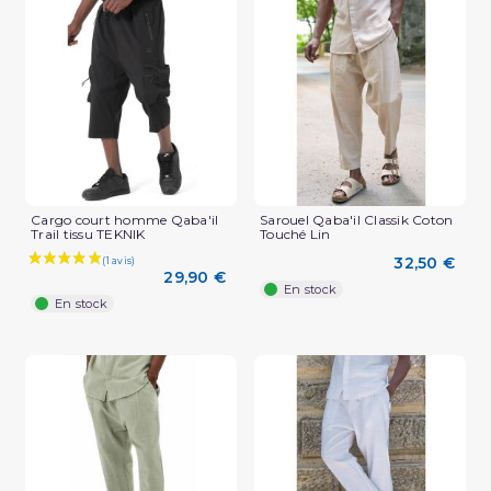
(2 avis)
Cargo court homme Qaba'il
Sarouel Qaba'il Classik Coton
Trail tissu TEKNIK
Touché Lin
32,50 €
29,90 €
En stock
En stock