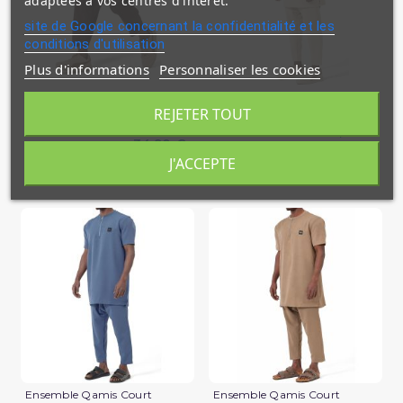
adaptées à vos centres d'intérêt.
site de Google concernant la confidentialité et les
conditions d'utilisation
Plus d'informations
Personnaliser les cookies
Sarouel Design S26 Qaba'il
Ensemble Qamis Court
Qabail Silent
REJETER TOUT
39,90 €
34,90 €
En stock
J'ACCEPTE
En stock
(1 avis)
Ensemble Qamis Court
Ensemble Qamis Court