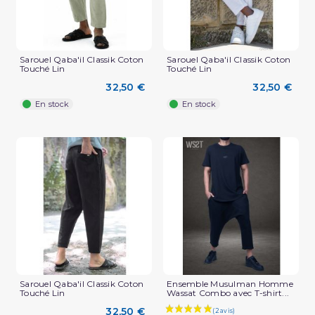
Sarouel Qaba'il Classik Coton
Sarouel Qaba'il Classik Coton
Touché Lin
Touché Lin
(2 avis)
32,50 €
32,50 €
En stock
En stock
Sarouel Qaba'il Classik Coton
Ensemble Musulman Homme
Touché Lin
Wassat Combo avec T-shirt...
32,50 €