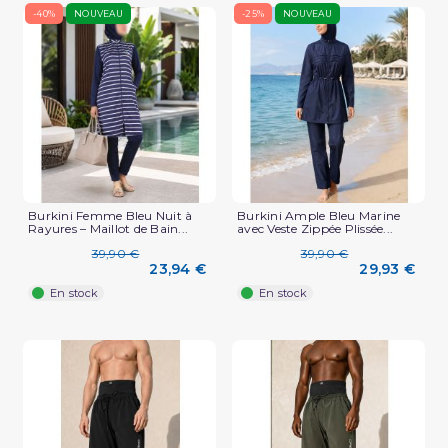
-40%
NOUVEAU
-25%
NOUVEAU
Burkini Femme Bleu Nuit à
Burkini Ample Bleu Marine
Rayures – Maillot de Bain...
avec Veste Zippée Plissée...
39,90 €
39,90 €
23,94 €
29,93 €
En stock
En stock