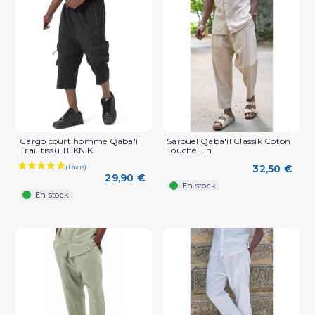
(2 avis)
Cargo court homme Qaba'il
Sarouel Qaba'il Classik Coton
Trail tissu TEKNIK
Touché Lin
32,50 €
29,90 €
En stock
En stock