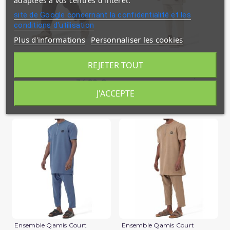
adaptées à vos centres d'intérêt.
site de Google concernant la confidentialité et les
conditions d'utilisation
Plus d'informations
Personnaliser les cookies
Sarouel Design S26 Qaba'il
Ensemble Qamis Court
Qabail Silent
REJETER TOUT
39,90 €
34,90 €
En stock
J'ACCEPTE
En stock
(2 avis)
Ensemble Qamis Court
Ensemble Qamis Court