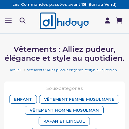
Les Commandes passées avant 15h (lun au Vend)
sont préparées et expédiées le jour même
Besoin d'aide ? Retrouvez notre FAQ
Livraison offerte à partir de 65€ d'achat*
Vêtements : Alliez pudeur,
élégance et style au quotidien.
Accueil
Vêtements : Alliez pudeur, élégance et style au quotidien.
Sous-catégories
ENFANT
VÊTEMENT FEMME MUSULMANE
VÊTEMENT HOMME MUSULMAN
KAFAN ET LINCEUL