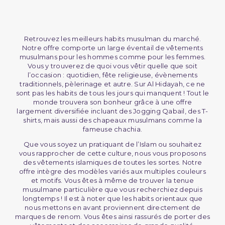
Retrouvez les meilleurs habits musulman du marché.
Notre offre comporte un large éventail de vêtements
musulmans pour les hommes comme pour les femmes.
Vous y trouverez de quoi vous vêtir quelle que soit
l’occasion : quotidien, fête religieuse, évènements
traditionnels, pèlerinage et autre. Sur Al Hidayah, ce ne
sont pas les habits de tous les jours qui manquent ! Tout le
monde trouvera son bonheur grâce à une offre
largement diversifiée incluant des Jogging Qabail, des T-
shirts, mais aussi des chapeaux musulmans comme la
fameuse chachia.
Que vous soyez un pratiquant de l’Islam ou souhaitez
vous rapprocher de cette culture, nous vous proposons
des vêtements islamiques de toutes les sortes. Notre
offre intègre des modèles variés aux multiples couleurs
et motifs. Vous êtes à même de trouver la tenue
musulmane particulière que vous recherchiez depuis
longtemps ! Il est à noter que les habits orientaux que
nous mettons en avant proviennent directement de
marques de renom. Vous êtes ainsi rassurés de porter des