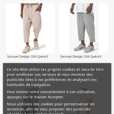
Sarouel Design S26 Qaba'il
Sarouel Design S26 Qaba'il
Ce site Web utilise ses propres cookies et ceux de tiers
34,90 €
34,90 €
pour améliorer nos services et vous montrer des
(2 avis)
En stock
En stock
publicités liées à vos préférences en analysant vos
habitudes de navigation.
Pour donner votre consentement à son utilisation,
appuyez sur le bouton Accepter.
Nous utilisons des cookies pour personnaliser les
annonces, afin de vous proposer des publicités