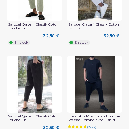
Sarouel Qaba'il Classik Coton
Sarouel Qaba'il Classik Coton
Touché Lin
Touché Lin
(2 avis)
32,50 €
32,50 €
En stock
En stock
Sarouel Qaba'il Classik Coton
Ensemble Musulman Homme
Touché Lin
Wassat Combo avec T-shirt...
32,50 €