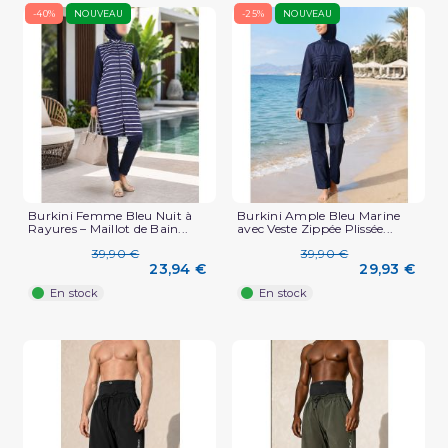
-40%
NOUVEAU
-25%
NOUVEAU
Burkini Femme Bleu Nuit à
Burkini Ample Bleu Marine
Rayures – Maillot de Bain...
avec Veste Zippée Plissée...
39,90 €
39,90 €
23,94 €
29,93 €
En stock
En stock