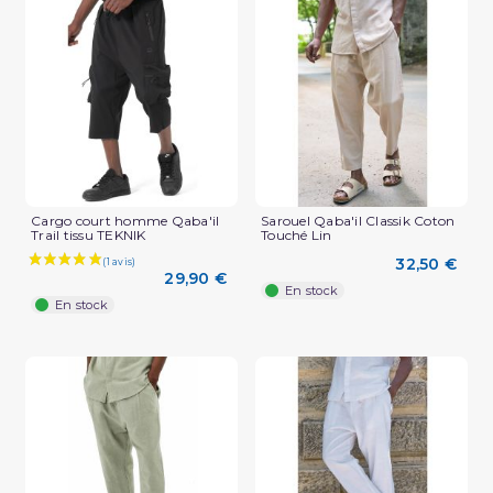
(2 avis)
Cargo court homme Qaba'il
Sarouel Qaba'il Classik Coton
Trail tissu TEKNIK
Touché Lin
32,50 €
29,90 €
En stock
En stock