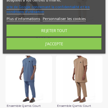
adaptées à vos centres d'intérêt.
site de Google concernant la confidentialité et les
conditions d'utilisation
Plus d'informations
Personnaliser les cookies
Sarouel Design S26 Qaba'il
Ensemble Qamis Court
Qabail Silent
REJETER TOUT
39,90 €
34,90 €
En stock
J'ACCEPTE
En stock
(1 avis)
Ensemble Qamis Court
Ensemble Qamis Court