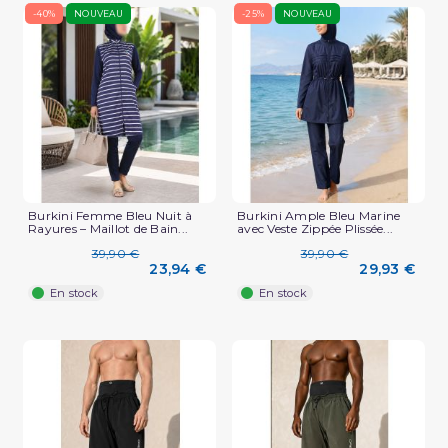
-40%
NOUVEAU
-25%
NOUVEAU
Burkini Femme Bleu Nuit à
Burkini Ample Bleu Marine
Rayures – Maillot de Bain...
avec Veste Zippée Plissée...
39,90 €
39,90 €
23,94 €
29,93 €
En stock
En stock