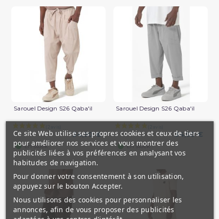
Sarouel Design S26 Qaba'il
Sarouel Design S26 Qaba'il
Ce site Web utilise ses propres cookies et ceux de tiers
34,90 €
34,90 €
pour améliorer nos services et vous montrer des
(1 avis)
En stock
En stock
publicités liées à vos préférences en analysant vos
habitudes de navigation.
Pour donner votre consentement à son utilisation,
appuyez sur le bouton Accepter.
Nous utilisons des cookies pour personnaliser les
annonces, afin de vous proposer des publicités