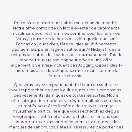
Retrouvez les meilleurs habits musulman du marché.
Notre offre comporte un large éventail de vêtements
musulmans pour les hommes comme pour les femmes.
Vous y trouverez de quoi vous vêtir quelle que soit
l’occasion : quotidien, fête religieuse, évènements
traditionnels, pèlerinage et autre. Sur Al Hidayah, ce ne
sont pas les habits de tous les jours qui manquent ! Tout le
monde trouvera son bonheur grâce à une offre
largement diversifiée incluant des Jogging Qabail, des T-
shirts, mais aussi des chapeaux musulmans comme la
fameuse chachia.
Que vous soyez un pratiquant de l’Islam ou souhaitez
vous rapprocher de cette culture, nous vous proposons
des vêtements islamiques de toutes les sortes. Notre
offre intègre des modèles variés aux multiples couleurs
et motifs. Vous êtes à même de trouver la tenue
musulmane particulière que vous recherchiez depuis
longtemps ! Il est à noter que les habits orientaux que
nous mettons en avant proviennent directement de
marques de renom. Vous êtes ainsi rassurés de porter des