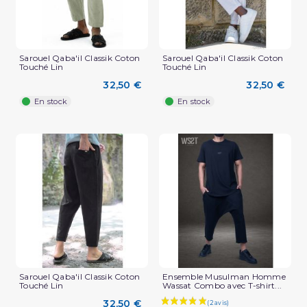
Sarouel Qaba'il Classik Coton
Sarouel Qaba'il Classik Coton
Touché Lin
Touché Lin
(2 avis)
32,50 €
32,50 €
En stock
En stock
Sarouel Qaba'il Classik Coton
Ensemble Musulman Homme
Touché Lin
Wassat Combo avec T-shirt...
32,50 €