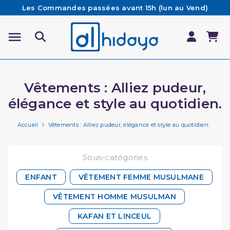
Les Commandes passées avant 15h (lun au Vend)
sont préparées et expédiées le jour même
Besoin d'aide ? Retrouvez notre FAQ
Livraison offerte à partir de 65€ d'achat*
Vêtements : Alliez pudeur,
élégance et style au quotidien.
Accueil
Vêtements : Alliez pudeur, élégance et style au quotidien.
Sous-catégories
ENFANT
VÊTEMENT FEMME MUSULMANE
VÊTEMENT HOMME MUSULMAN
KAFAN ET LINCEUL