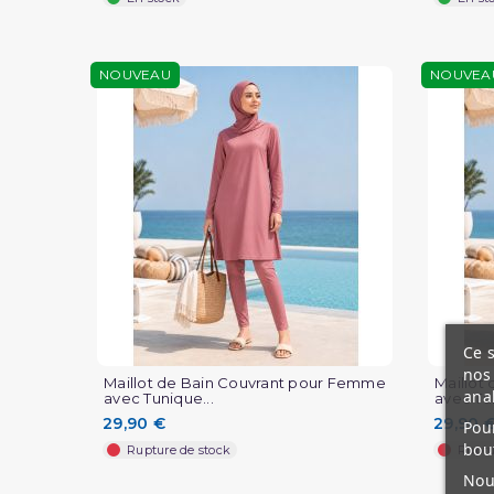
NOUVEAU
NOUVEA
Ce s
nos 
Maillot de Bain Couvrant pour Femme
Maillot
ana
avec Tunique...
avec Tun
29,90 €
29,90 
Pour
bou
Rupture de stock
Ruptu
Nous