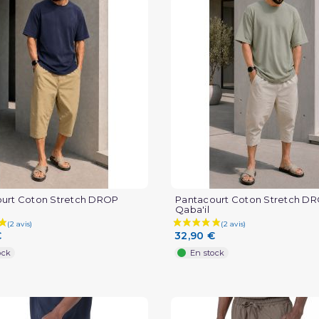
urt Coton Stretch DROP
Pantacourt Coton Stretch D
Qaba'il
€
32,90 €
ock
En stock