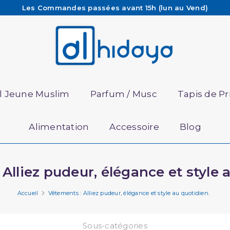
Les Commandes passées avant 15h (lun au Vend)
sont préparées et expédiées le jour même
Besoin d'aide ? Retrouvez notre FAQ
Livraison offerte à partir de 65€ d'achat*
il Jeune Muslim
Parfum / Musc
Tapis de Pr
Alimentation
Accessoire
Blog
Alliez pudeur, élégance et style 
Accueil
Vêtements : Alliez pudeur, élégance et style au quotidien.
Sous-catégories