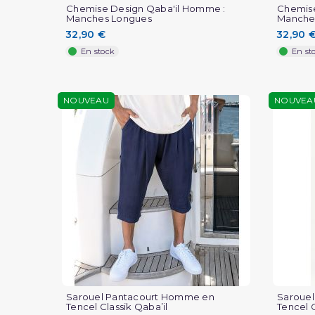
Chemise Design Qaba'il Homme :
Chemise
Manches Longues
Manche
32,90 €
32,90 
En stock
En st
NOUVEAU
NOUVEA
Sarouel Pantacourt Homme en
Saroue
Tencel Classik Qaba’il
Tencel C