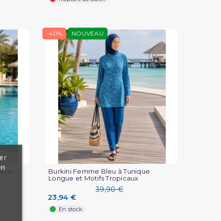
-40%
NOUVEAU
er
en
 avec
Burkini Femme Bleu à Tunique
Longue et Motifs Tropicaux
39,90 €
23,94 €
En stock