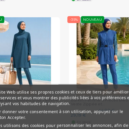
U
-35%
NOUVEAU
ite Web utilise ses propres cookies et ceux de tiers pour amélior
services et vous montrer des publicités liées à vos préférences 
 de Bain Couvrant pour Femme
Burkini Femme 6 Pièces Bleu
lysant vos habitudes de navigation.
ique...
Veste Zippée et...
€
44,90 €
 donner votre consentement à son utilisation, appuyez sur le
29,19 €
ton Accepter.
re de stock
En stock
 utilisons des cookies pour personnaliser les annonces, afin de