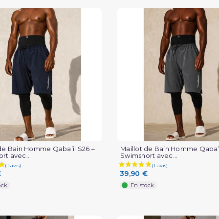
 de Bain Homme Qaba’il S26 –
Maillot de Bain Homme Qaba’i
rt avec...
Swimshort avec...
€
39,90 €
ock
En stock