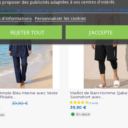
 proposer des publicités adaptées à vos centres d'intérêt.
 de Google concernant la confidentialité et les conditions d'utilis
OUVEAU
s d'informations
Personnaliser les cookies
REJETER TOUT
J'ACCEPTE
 Ample Bleu Marine avec Veste
Maillot de Bain Homme Qaba’i
lissée...
Swimshort avec...
39,90 €
39,90 €
€
En stock
ock