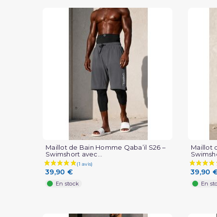
Maillot de Bain Homme Qaba’il S26 –
Maillot
Swimshort avec...
Swimsho
39,90 €
39,90 
En stock
En st