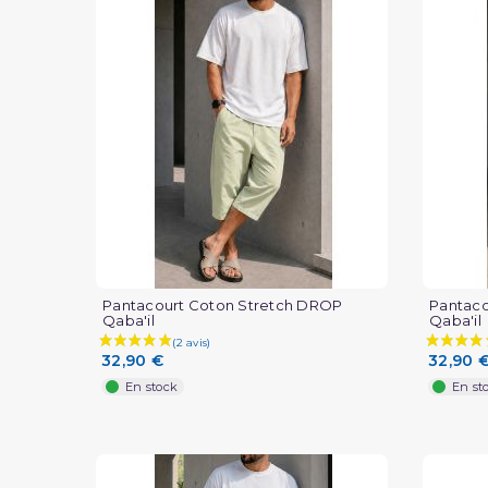
Pantacourt Coton Stretch DROP
Pantaco
Qaba'il
Qaba'il
32,90 €
32,90 
En stock
En st