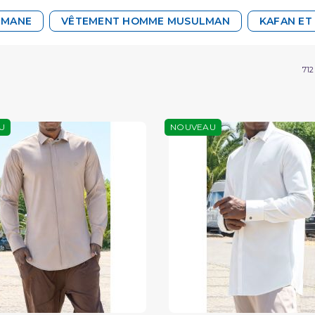
LMANE
VÊTEMENT HOMME MUSULMAN
KAFAN ET
712
U
NOUVEAU