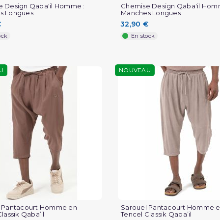
 Design Qaba'il Homme :
Chemise Design Qaba'il Hom
s Longues
Manches Longues
€
32,90 €
ock
En stock
U
NOUVEAU
l Pantacourt Homme en
Sarouel Pantacourt Homme 
lassik Qaba’il
Tencel Classik Qaba’il