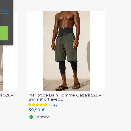
ation
l S26 –
Maillot de Bain Homme Qaba’il S26 –
Swimshort avec...
39,90 €
En stock