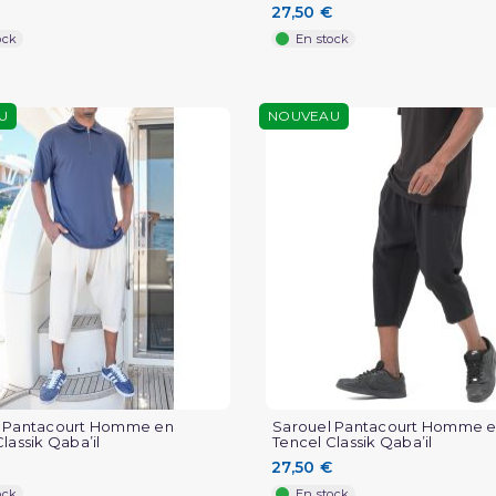
27,50 €
ock
En stock
U
NOUVEAU
l Pantacourt Homme en
Sarouel Pantacourt Homme 
lassik Qaba’il
Tencel Classik Qaba’il
27,50 €
ock
En stock