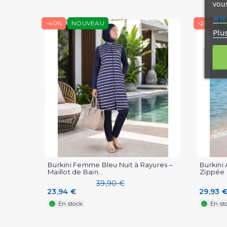
vous
site
-40%
NOUVEAU
-25%
N
Plu
Burkini Femme Bleu Nuit à Rayures –
Burkini
Maillot de Bain...
Zippée P
39,90 €
23,94 €
29,93 
En stock
En st