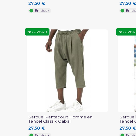
27,50 €
27,50 €
En stock
En st
NOUVEAU
NOUVEA
Sarouel Pantacourt Homme en
Saroue
Tencel Classik Qaba’il
Tencel C
27,50 €
27,50 €
En stock
En st