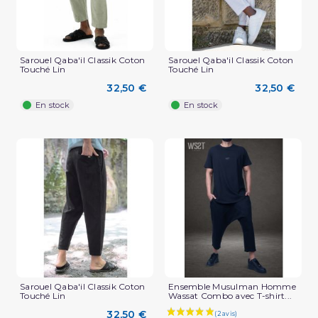
Sarouel Qaba'il Classik Coton
Sarouel Qaba'il Classik Coton
Touché Lin
Touché Lin
(2 avis)
32,50 €
32,50 €
En stock
En stock
Sarouel Qaba'il Classik Coton
Ensemble Musulman Homme
Touché Lin
Wassat Combo avec T-shirt...
32,50 €