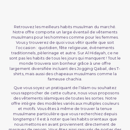
Retrouvez les meilleurs habits musulman du marché.
Notre offre comporte un large éventail de vêtements
musulmans pour les hommes comme pour les femmes.
Vous y trouverez de quoi vous vêtir quelle que soit
l’occasion : quotidien, fête religieuse, évènements
traditionnels, pèlerinage et autre. Sur Al Hidayah, ce ne
sont pas les habits de tous les jours qui manquent ! Tout le
monde trouvera son bonheur grâce à une offre
largement diversifiée incluant des Jogging Qabail, des T-
shirts, mais aussi des chapeaux musulmans comme la
fameuse chachia.
Que vous soyez un pratiquant de l’Islam ou souhaitez
vous rapprocher de cette culture, nous vous proposons
des vêtements islamiques de toutes les sortes. Notre
offre intègre des modèles variés aux multiples couleurs
et motifs. Vous êtes à même de trouver la tenue
musulmane particulière que vous recherchiez depuis
longtemps ! Il est à noter que les habits orientaux que
nous mettons en avant proviennent directement de
marques de renom. Vous êtes ainsi rassurés de porter des