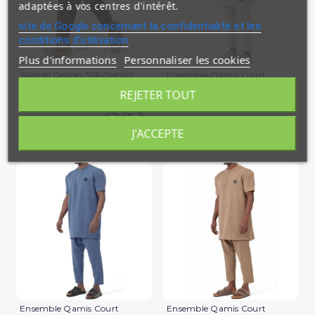
adaptées à vos centres d'intérêt.
site de Google concernant la confidentialité et les
conditions d'utilisation
Plus d'informations
Personnaliser les cookies
Sarouel Design S26 Qaba'il
Ensemble Qamis Court
Qabail Silent
REJETER TOUT
39,90 €
34,90 €
En stock
En stock
J'ACCEPTE
(2 avis)
Ensemble Qamis Court
Ensemble Qamis Court