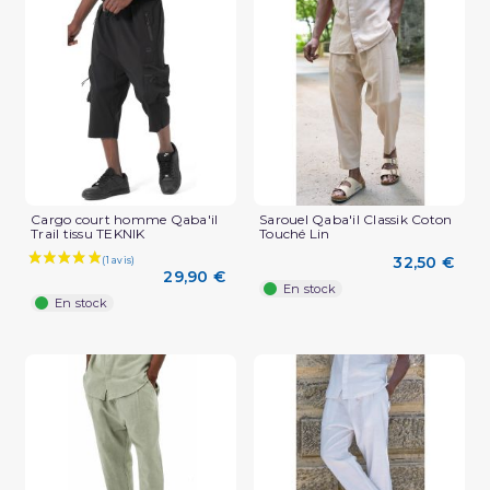
(2 avis)
Cargo court homme Qaba'il
Sarouel Qaba'il Classik Coton
Trail tissu TEKNIK
Touché Lin
32,50 €
29,90 €
En stock
En stock