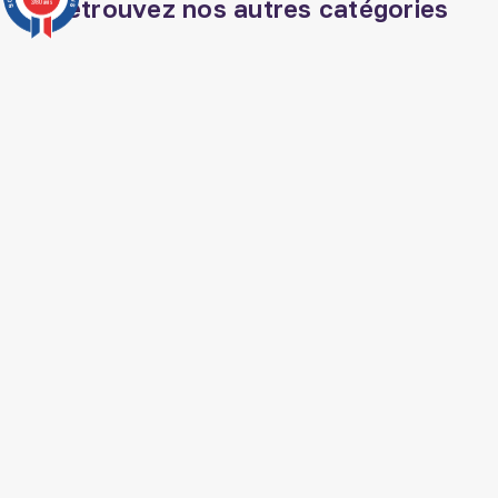
Retrouvez nos autres catégories
3780 avis
Coran phonétique
Livre apprendre l arabe
Dattes ajwa
Baton de siwak
Livre spiritualité islam
Parfum oriental
Veilleuse coranique
Coran tajwid
Decoration aid
Livre jurisprudence islam
Musc sans alcool
La madrassah livre
Nourriture arabe
Soin barbe homme
musulman
Jeux islam
SUIVEZ AL HIDAYAH SUR

J'accepte les conditions générales et la
politique de confidentialité