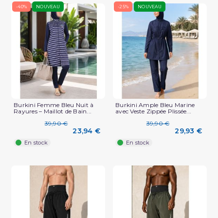
-40%
NOUVEAU
-25%
NOUVEAU
Burkini Femme Bleu Nuit à
Burkini Ample Bleu Marine
Rayures – Maillot de Bain...
avec Veste Zippée Plissée...
39,90 €
39,90 €
23,94 €
29,93 €
En stock
En stock