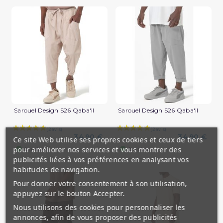
Sarouel Design S26 Qaba'il
Sarouel Design S26 Qaba'il
34,90 €
34,90 €
Ce site Web utilise ses propres cookies et ceux de tiers
(2 avis)
pour améliorer nos services et vous montrer des
En stock
En stock
publicités liées à vos préférences en analysant vos
habitudes de navigation.
Pour donner votre consentement à son utilisation,
appuyez sur le bouton Accepter.
Nous utilisons des cookies pour personnaliser les
annonces, afin de vous proposer des publicités