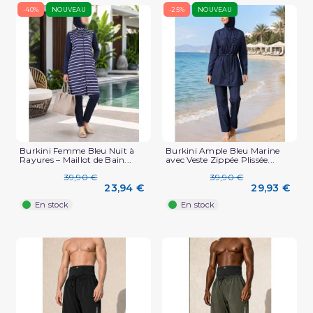
-40%
NOUVEAU
-25%
NOUVEAU
Burkini Femme Bleu Nuit à
Burkini Ample Bleu Marine
Rayures – Maillot de Bain...
avec Veste Zippée Plissée...
39,90 €
39,90 €
23,94 €
29,93 €
En stock
En stock