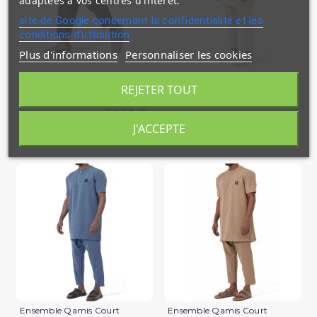
adaptées à vos centres d'intérêt.
site de Google concernant la confidentialité et les
conditions d'utilisation
Plus d'informations
Personnaliser les cookies
Sarouel Design S26 Qaba'il
Ensemble Qamis Court
Qabail Silent
REJETER TOUT
39,90 €
34,90 €
En stock
J'ACCEPTE
En stock
(1 avis)
Ensemble Qamis Court
Ensemble Qamis Court