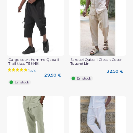
(2 avis)
Cargo court homme Qaba'il
Sarouel Qaba'il Classik Coton
Trail tissu TEKNIK
Touché Lin
32,50 €
29,90 €
En stock
En stock