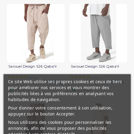
Sarouel Design S26 Qaba'il
Sarouel Design S26 Qaba'il
Ce site Web utilise ses propres cookies et ceux de tiers
34,90 €
34,90 €
pour améliorer nos services et vous montrer des
(1 avis)
En stock
En stock
publicités liées à vos préférences en analysant vos
habitudes de navigation.
Pour donner votre consentement à son utilisation,
appuyez sur le bouton Accepter.
Nous utilisons des cookies pour personnaliser les
annonces, afin de vous proposer des publicités