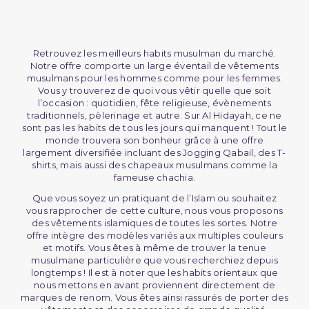
Retrouvez les meilleurs habits musulman du marché.
Notre offre comporte un large éventail de vêtements
musulmans pour les hommes comme pour les femmes.
Vous y trouverez de quoi vous vêtir quelle que soit
l’occasion : quotidien, fête religieuse, évènements
traditionnels, pèlerinage et autre. Sur Al Hidayah, ce ne
sont pas les habits de tous les jours qui manquent ! Tout le
monde trouvera son bonheur grâce à une offre
largement diversifiée incluant des Jogging Qabail, des T-
shirts, mais aussi des chapeaux musulmans comme la
fameuse chachia.
Que vous soyez un pratiquant de l’Islam ou souhaitez
vous rapprocher de cette culture, nous vous proposons
des vêtements islamiques de toutes les sortes. Notre
offre intègre des modèles variés aux multiples couleurs
et motifs. Vous êtes à même de trouver la tenue
musulmane particulière que vous recherchiez depuis
longtemps ! Il est à noter que les habits orientaux que
nous mettons en avant proviennent directement de
marques de renom. Vous êtes ainsi rassurés de porter des