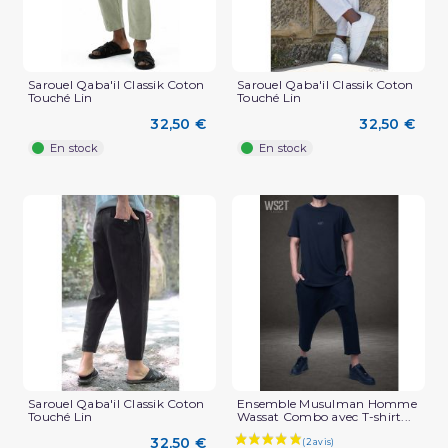
Sarouel Qaba'il Classik Coton
Sarouel Qaba'il Classik Coton
Touché Lin
Touché Lin
(2 avis)
32,50 €
32,50 €
En stock
En stock
Sarouel Qaba'il Classik Coton
Ensemble Musulman Homme
Touché Lin
Wassat Combo avec T-shirt...
32,50 €