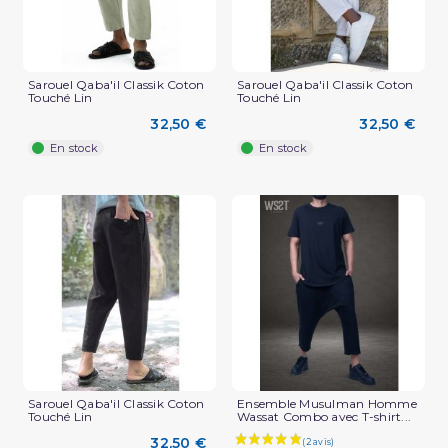
Sarouel Qaba'il Classik Coton
Sarouel Qaba'il Classik Coton
Touché Lin
Touché Lin
(2 avis)
32,50 €
32,50 €
En stock
En stock
Sarouel Qaba'il Classik Coton
Ensemble Musulman Homme
Touché Lin
Wassat Combo avec T-shirt...
32,50 €