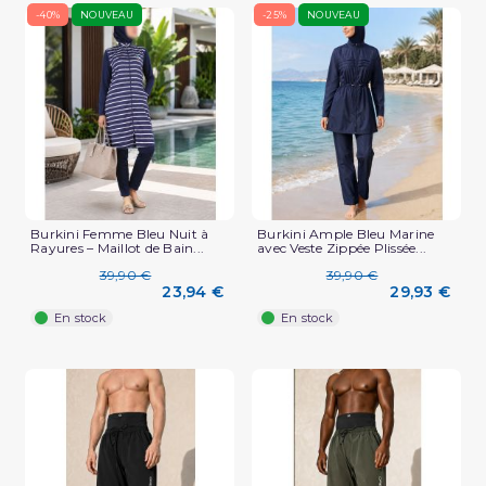
-40%
NOUVEAU
-25%
NOUVEAU
Burkini Femme Bleu Nuit à
Burkini Ample Bleu Marine
Rayures – Maillot de Bain...
avec Veste Zippée Plissée...
39,90 €
39,90 €
23,94 €
29,93 €
En stock
En stock