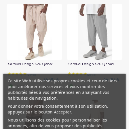
Sarouel Design S26 Qaba'il
Sarouel Design S26 Qaba'il
34,90 €
34,90 €
Ce site Web utilise ses propres cookies et ceux de tiers
(2 avis)
pour améliorer nos services et vous montrer des
En stock
En stock
publicités liées à vos préférences en analysant vos
habitudes de navigation.
Pour donner votre consentement à son utilisation,
appuyez sur le bouton Accepter.
Nous utilisons des cookies pour personnaliser les
annonces, afin de vous proposer des publicités