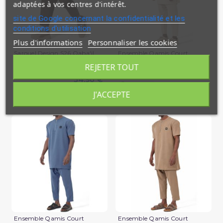
adaptées à vos centres d'intérêt.
site de Google concernant la confidentialité et les
conditions d'utilisation
Plus d'informations
Personnaliser les cookies
Sarouel Design S26 Qaba'il
Ensemble Qamis Court
Qabail Silent
REJETER TOUT
39,90 €
34,90 €
En stock
En stock
J'ACCEPTE
(2 avis)
Ensemble Qamis Court
Ensemble Qamis Court