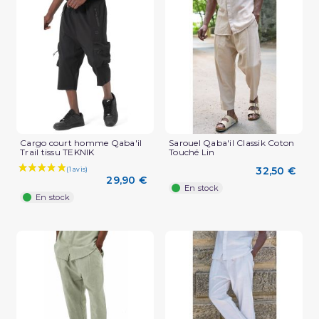
(2 avis)
Cargo court homme Qaba'il
Sarouel Qaba'il Classik Coton
Trail tissu TEKNIK
Touché Lin
32,50 €
29,90 €
En stock
En stock