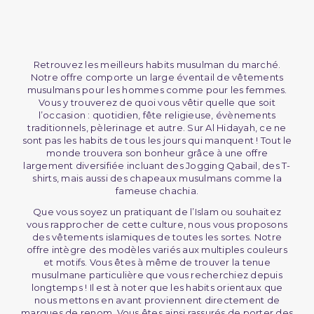
Retrouvez les meilleurs habits musulman du marché.
Notre offre comporte un large éventail de vêtements
musulmans pour les hommes comme pour les femmes.
Vous y trouverez de quoi vous vêtir quelle que soit
l’occasion : quotidien, fête religieuse, évènements
traditionnels, pèlerinage et autre. Sur Al Hidayah, ce ne
sont pas les habits de tous les jours qui manquent ! Tout le
monde trouvera son bonheur grâce à une offre
largement diversifiée incluant des Jogging Qabail, des T-
shirts, mais aussi des chapeaux musulmans comme la
fameuse chachia.
Que vous soyez un pratiquant de l’Islam ou souhaitez
vous rapprocher de cette culture, nous vous proposons
des vêtements islamiques de toutes les sortes. Notre
offre intègre des modèles variés aux multiples couleurs
et motifs. Vous êtes à même de trouver la tenue
musulmane particulière que vous recherchiez depuis
longtemps ! Il est à noter que les habits orientaux que
nous mettons en avant proviennent directement de
marques de renom. Vous êtes ainsi rassurés de porter des