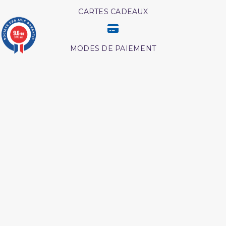
CARTES CADEAUX
9.6
/10
3776 avis
MODES DE PAIEMENT
Retrouvez nos autres produits
Les pensees precieuses
Ainsi etait le messager
ibn al jawzi
d'allah
Medecine prophetique
Livre comment
livre
mémoriser le coran
Péchés et guerison
Ainsi étaient nos pieux
predecesseur
L authentique de l
Livre boulough al maram
exégèse d ibn kathîr
Coran tawbah coffret
Les meditation ibn al
qayyim
Coran tafsir ibn kathir
Livre comment appeler à
allah
Lecon de tawhid
L'Islam Est La Sunnah Et