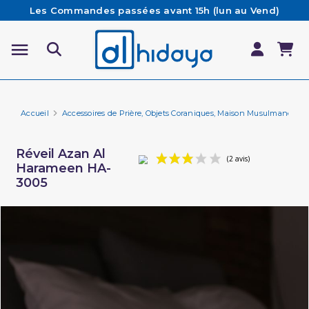
Les Commandes passées avant 15h (lun au Vend)
sont préparées et expédiées le jour même
Besoin d'aide ? Retrouvez notre FAQ
Livraison offerte à partir de 65€ d'achat*
Accueil
Accessoires de Prière, Objets Coraniques, Maison Musulmane
Réveil Azan Al
Harameen HA-
3005
(2 avis)