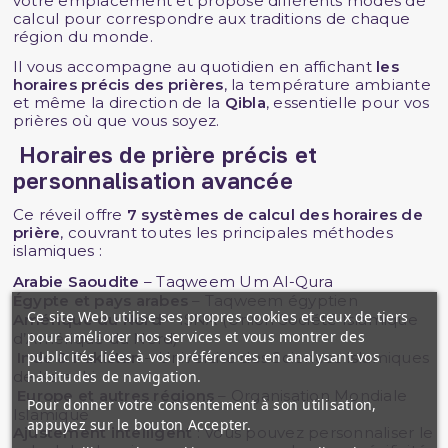
votre emplacement et propose différents modes de
calcul pour correspondre aux traditions de chaque
région du monde.
Il vous accompagne au quotidien en affichant
les
horaires précis des prières
, la température ambiante
et même la direction de la
Qibla
, essentielle pour vos
prières où que vous soyez.
Horaires de prière précis et
personnalisation avancée
Ce réveil offre
7 systèmes de calcul des horaires de
prière
, couvrant toutes les principales méthodes
islamiques :
Arabie Saoudite
– Taqweem Um Al-Qura
Égypte et pays arabes
– Taqweem égyptien
Ce site Web utilise ses propres cookies et ceux de tiers
Amérique du Nord
– ISNA (Union Société Islamique
pour améliorer nos services et vous montrer des
d’Amérique du Nord)
publicités liées à vos préférences en analysant vos
Inde & Pakistan
– Université des Sciences Islamiques
de Karachi
habitudes de navigation.
Europe et autres régions
– Organisation Mondiale
Pour donner votre consentement à son utilisation,
Islamique
appuyez sur le bouton Accepter.
Ajustement intelligent
: Vous pouvez personnaliser le