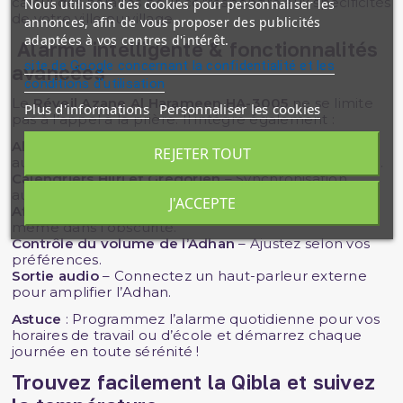
calcul des horaires pour correspondre aux spécificités
Nous utilisons des cookies pour personnaliser les
de votre ville ou village.
annonces, afin de vous proposer des publicités
adaptées à vos centres d'intérêt.
Alarme intelligente & fonctionnalités
site de Google concernant la confidentialité et les
avancées
conditions d'utilisation
Le
Réveil Azane Al Harameen HA-3005
ne se limite
Plus d'informations
Personnaliser les cookies
pas à l’appel à la prière. Il intègre également :
Alarme Fajr automatique
– Se règle
REJETER TOUT
automatiquement en fonction de l’heure de l’Adhan.
Calendriers Hijri et Grégorien
– Synchronisation
automatique avec les phases lunaires.
J'ACCEPTE
Affichage clair & rétroéclairé
– Lecture optimale
même dans l’obscurité.
Contrôle du volume de l’Adhan
– Ajustez selon vos
préférences.
Sortie audio
– Connectez un haut-parleur externe
pour amplifier l’Adhan.
Astuce
: Programmez l’alarme quotidienne pour vos
horaires de travail ou d’école et démarrez chaque
journée en toute sérénité !
Trouvez facilement la Qibla et suivez