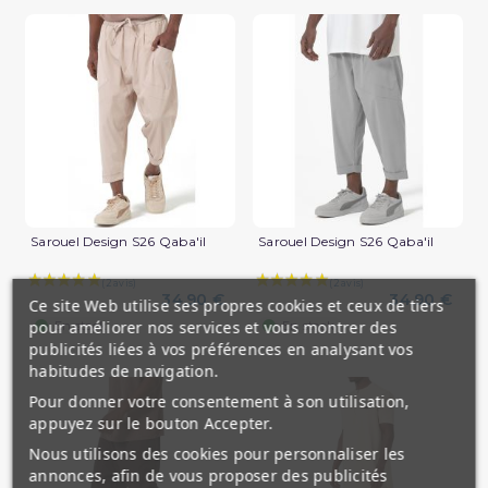
Sarouel Design S26 Qaba'il
Sarouel Design S26 Qaba'il
34,90 €
34,90 €
Ce site Web utilise ses propres cookies et ceux de tiers
(2 avis)
pour améliorer nos services et vous montrer des
En stock
En stock
publicités liées à vos préférences en analysant vos
habitudes de navigation.
Pour donner votre consentement à son utilisation,
appuyez sur le bouton Accepter.
Nous utilisons des cookies pour personnaliser les
annonces, afin de vous proposer des publicités