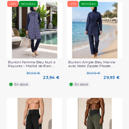
-40%
NOUVEAU
-25%
NOUVEAU
Burkini Femme Bleu Nuit à
Burkini Ample Bleu Marine
Rayures – Maillot de Bain...
avec Veste Zippée Plissée...
39,90 €
39,90 €
23,94 €
29,93 €
En stock
En stock