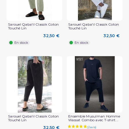
Sarouel Qaba'il Classik Coton
Sarouel Qaba'il Classik Coton
Touché Lin
Touché Lin
(2 avis)
32,50 €
32,50 €
En stock
En stock
Sarouel Qaba'il Classik Coton
Ensemble Musulman Homme
Touché Lin
Wassat Combo avec T-shirt...
32,50 €