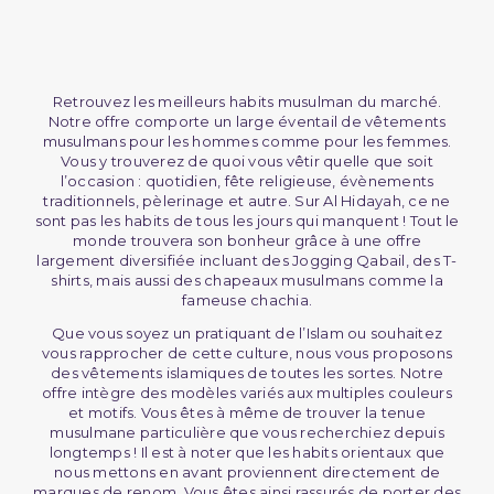
Retrouvez les meilleurs habits musulman du marché.
Notre offre comporte un large éventail de vêtements
musulmans pour les hommes comme pour les femmes.
Vous y trouverez de quoi vous vêtir quelle que soit
l’occasion : quotidien, fête religieuse, évènements
traditionnels, pèlerinage et autre. Sur Al Hidayah, ce ne
sont pas les habits de tous les jours qui manquent ! Tout le
monde trouvera son bonheur grâce à une offre
largement diversifiée incluant des Jogging Qabail, des T-
shirts, mais aussi des chapeaux musulmans comme la
fameuse chachia.
Que vous soyez un pratiquant de l’Islam ou souhaitez
vous rapprocher de cette culture, nous vous proposons
des vêtements islamiques de toutes les sortes. Notre
offre intègre des modèles variés aux multiples couleurs
et motifs. Vous êtes à même de trouver la tenue
musulmane particulière que vous recherchiez depuis
longtemps ! Il est à noter que les habits orientaux que
nous mettons en avant proviennent directement de
marques de renom. Vous êtes ainsi rassurés de porter des