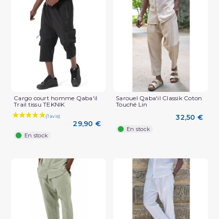
(2 avis)
Cargo court homme Qaba'il
Sarouel Qaba'il Classik Coton
Trail tissu TEKNIK
Touché Lin
32,50 €
29,90 €
En stock
En stock