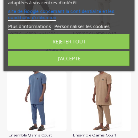
adaptées à vos centres d'intérêt.
site de Google concernant la confidentialité et les
conditions d'utilisation
Plus d'informations
Personnaliser les cookies
Sarouel Design S26 Qaba'il
Ensemble Qamis Court
Qabail Silent
REJETER TOUT
39,90 €
34,90 €
En stock
En stock
J'ACCEPTE
(2 avis)
Ensemble Qamis Court
Ensemble Qamis Court