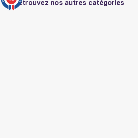
Retrouvez nos autres catégories
3777 avis
Miel de jujubier
Tapis de prière
Livre spiritualité islam
Veilleuse coranique
Exégèse coran
Livre apprendre l arabe
Coran tajwid
Musc adn
Coran francais
Livre jurisprudence islam
Musc sans alcool
Livre dogme islam?
Soin barbe homme
La madrassah livre
musulman
Nourriture arabe
SUIVEZ AL HIDAYAH SUR

J'accepte les conditions générales et la
politique de confidentialité