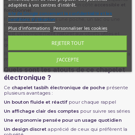
réguliers, chacun appréciera son côté
accessible et
adaptées à vos centres d'intérêt.
fonctionnel
.
site de Google concernant la confidentialité et les
Il peut être glissé dans une poche, un sac ou une
conditions d'utilisation
trousse de prière.
Plus d'informations
Personnaliser les cookies
C’est un complément naturel aux objets utiles et
sobres que l’on retrouve dans les
accessoires
du
REJETER TOUT
quotidien musulman.
Il convient aussi bien à la maison qu’en voyage ou à la
J'ACCEPTE
mosquée.
Quels sont les atouts de ce chapelet
électronique ?
Ce
chapelet tasbîh électronique de poche
présente
plusieurs avantages :
Un bouton fluide et réactif
pour chaque rappel
Un affichage clair des comptes
pour suivre ses séries
Une ergonomie pensée pour un usage quotidien
Un design discret
apprécié de ceux qui préfèrent la
sobriété