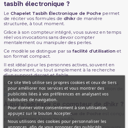
tasbîh électronique ?
Le
Chapelet Tasbîh Électronique de Poche
permet
de réciter vos formules de
dhikr
de manière
structurée, à tout moment.
Grâce à son compteur intégré, vous suivez en temps
réel vos invocations sans devoir compter
mentalement ou manipuler des perles.
Ce modèle se distingue par sa
facilité d’utilisation
et
son format compact.
Il est idéal pour les personnes actives, souvent en
déplacement, ou tout simplement à la recherche
d’un support discret et fiable.
Ce site Web utilise ses propres cookies et ceux de tiers
Un vrai plus dans votre quotidien spirituel, que vous
pour améliorer nos services et vous montrer des
complétiez votre bibliothèque ou votre collection de
publicités liées à vos préférences en analysant vos
zikr
.
habitudes de navigation.
À qui s’adresse ce compteur de dhikr ?
Pour donner votre consentement à son utilisation,
appuyez sur le bouton Accepter.
Le
Chapelet Tasbîh Électronique de Poche
est conçu
pour s’adapter à tous les profils.
Nous utilisons des cookies pour personnaliser les
annonces, afin de vous proposer des publicités
Débutants, enfants, personnes âgées ou pratiquants