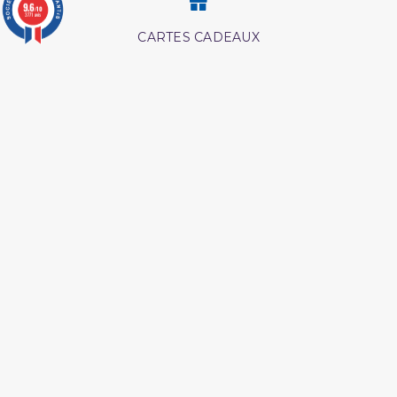
9.6
/10
3771 avis
CARTES CADEAUX
MODES DE PAIEMENT
Retrouvez nos autres produits
Abrégé de l'exégèse d'ibn
Livre comment
kathir
mémoriser le coran
Les droits des croyantes
Coffret coran
Hajj et Umra en Images
L esprit de l âme tawbah
Les pensees precieuses
Les maladies du coeur
ibn al jawzi
islam
Péchés et guerison
Livre boulough al maram
Ainsi etait le messager
Coran tawbah coffret
d'allah
Livre hijama
Medecine prophetique
livre
L essentiel de la vie du