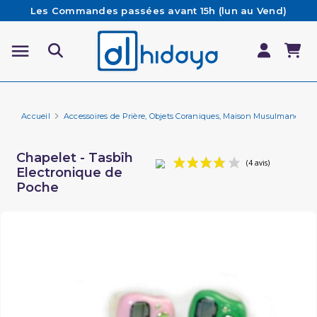
Les Commandes passées avant 15h (lun au Vend)
sont préparées et expédiées le jour même
Besoin d'aide ? Retrouvez notre FAQ
Livraison offerte à partir de 65€ d'achat*
Accueil
Accessoires de Prière, Objets Coraniques, Maison Musulmane
Chapelet - Tasbîh
Electronique de
Poche
(4 avis