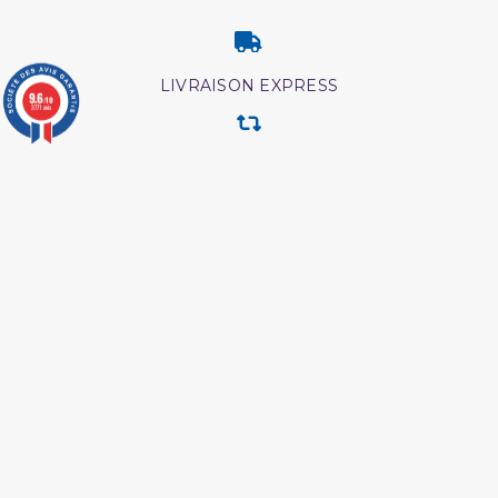
LIVRAISON EXPRESS
9.6
/10
3771 avis
RETOUR & ECHANGE
CARTES CADEAUX
MODES DE PAIEMENT
Retrouvez nos autres produits
Livre boulough al maram
Les secrets de la priere ibn
al qayyim