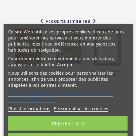
Produits similaires
Ce site Web utilise ses propres cookies et ceux de tiers
pour améliorer nos services et vous montrer des
publicités liées à vos préférences en analysant vos
habitudes de navigation.
Pour donner votre consentement à son utilisation,
appuyez sur le bouton Accepter.
Coran Al-Tajwid
Livre
Qaida Nourania
Di
Nous utilisons des cookies pour personnaliser les
Juz Tabarak &
apprentissage
avec QR-Code
Poc
annonces, afin de vous proposer des publicités
Juz...
grammaire et
Youtube -...
Juz...
adaptées à vos centres d'intérêt.
site de Google concernant la confidentialité et les
conditions d'utilisation
Plus d'informations
Personnaliser les cookies
REJETER TOUT
Description
Détails du produit
Avis clients