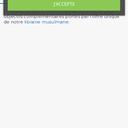
J'ACCEPTE
S’initier à l’
arabe
et mémoriser le
Coran
sont deux
objectifs complémentaires portés par l’offre unique
de notre
librairie musulmane
.