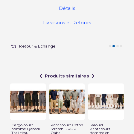
Détails
Livraisons et Retours
Retour & Echange
Produits similaires
Cargo court
Pantacourt Coton
Sarouel
Sar
homme Qaba'il
Stretch DROP
Pantacourt
Bla
Trail tissu...
Qaba'il
Homme en