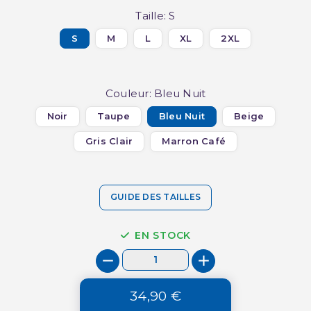
Taille: S
S
M
L
XL
2XL
Couleur: Bleu Nuit
Noir
Taupe
Bleu Nuit
Beige
Gris Clair
Marron Café
GUIDE DES TAILLES
EN STOCK
34,90 €