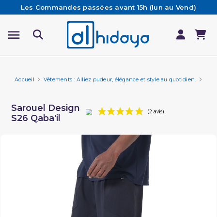
Les Commandes passées avant 15h (lun au Vend)
sont préparées et expédiées le jour même
Besoin d'aide ? Retrouvez notre FAQ
Livraison offerte à partir de 65€ d'achat*
Accueil
Vêtements : Alliez pudeur, élégance et style au quotidien.
Vêt
Sarouel Design
S26 Qaba'il
(2 avis)