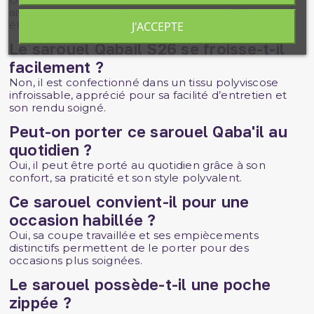
aisance tout en gardant une coupe travaillée et
élégante.
J'ACCEPTE
Le sarouel Qabail S26 se froisse-t-il
facilement ?
Non, il est confectionné dans un tissu polyviscose
infroissable, apprécié pour sa facilité d’entretien et
son rendu soigné.
Peut-on porter ce sarouel Qaba'il au
quotidien ?
Oui, il peut être porté au quotidien grâce à son
confort, sa praticité et son style polyvalent.
Ce sarouel convient-il pour une
occasion habillée ?
Oui, sa coupe travaillée et ses empiècements
distinctifs permettent de le porter pour des
occasions plus soignées.
Le sarouel possède-t-il une poche
zippée ?