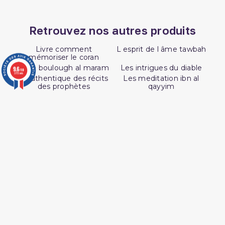
Retrouvez nos autres produits
Livre comment
L esprit de l âme tawbah
mémoriser le coran
Livre boulough al maram
Les intrigues du diable
9.6
/10
3773 avis
L authentique des récits
Les meditation ibn al
des prophètes
qayyim
Livre La Prière Pourquoi
L'Islam Est La Sunnah Et
La Sunnah Est L'Islam
Coran tawbah coffret
Les secrets de la priere ibn
al qayyim
Coran tafsir ibn kathir
Medecine prophetique
livre
L essentiel de la vie du
Interpretation islamique
prophète
des reves
Lecon de tawhid
SUIVEZ AL HIDAYAH SUR