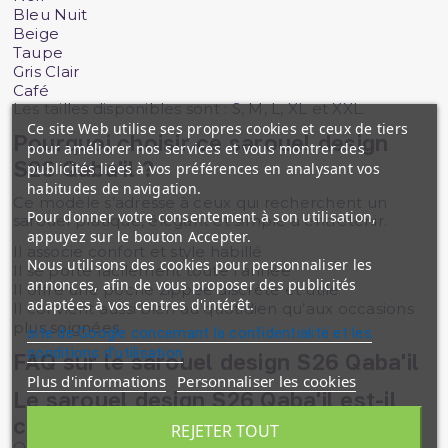
Bleu Nuit
Beige
Taupe
Gris Clair
Café
Les tailles disponibles sont : S, M, L, XL et XXL.
Ce site Web utilise ses propres cookies et ceux de tiers
Pourquoi choisir ce sarouel design
pour améliorer nos services et vous montrer des
S26 Qaba'il ?
publicités liées à vos préférences en analysant vos
habitudes de navigation.
Ce modèle s’adresse à ceux qui recherchent un
Pour donner votre consentement à son utilisation,
sarouel pratique, élégant et simple à entretenir.
appuyez sur le bouton Accepter.
Il associe confort et style habillé
Nous utilisons des cookies pour personnaliser les
Il se porte facilement toute l’année
annonces, afin de vous proposer des publicités
Il offre une poche zippée discrète et utile
adaptées à vos centres d'intérêt.
Il convient aussi bien au quotidien qu’aux occasions
plus soignées
site de Google concernant la confidentialité et les
conditions d'utilisation
FAQ sur le sarouel design S26 Qaba'il
Plus d'informations
Personnaliser les cookies
Le sarouel design S26 Qaba'il est-il
confortable ?
REJETER TOUT
Oui, ce sarouel est conçu pour offrir une bonne