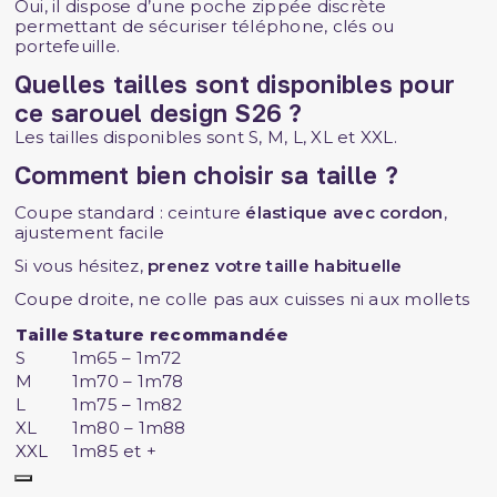
Oui, il dispose d’une poche zippée discrète
permettant de sécuriser téléphone, clés ou
portefeuille.
Quelles tailles sont disponibles pour
ce sarouel design S26 ?
Les tailles disponibles sont S, M, L, XL et XXL.
Comment bien choisir sa taille ?
Coupe standard : ceinture
élastique avec cordon
,
ajustement facile
Si vous hésitez,
prenez votre taille habituelle
Coupe droite, ne colle pas aux cuisses ni aux mollets
Taille
Stature recommandée
S
1m65 – 1m72
M
1m70 – 1m78
L
1m75 – 1m82
XL
1m80 – 1m88
XXL
1m85 et +