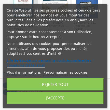
Ce site Web utilise ses propres cookies et ceux de tiers
pour améliorer nos services et vous montrer des
publicités liées à vos préférences en analysant vos
Les frères
Les 3 Principes
Comprendre La
Le
habitudes de navigation.
doucement avec
Fondamentaux -...
Réalités Du
du 
les sœurs –...
Monde...
Exp
Pour donner votre consentement à son utilisation,
appuyez sur le bouton Accepter.
Nous utilisons des cookies pour personnaliser les
annonces, afin de vous proposer des publicités
adaptées à vos centres d'intérêt.
site de Google concernant la confidentialité et les
conditions d'utilisation
Plus d'informations
Personnaliser les cookies
Détails du produit
Avis clients
REJETER TOUT
1625-M
Référence
9782356354129
EAN13
J'ACCEPTE