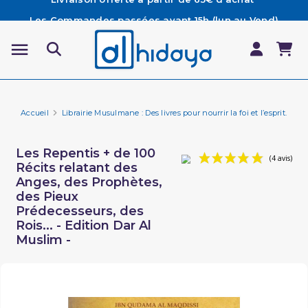
Les Commandes passées avant 15h (lun au Vend)
sont préparées et expédiées le jour même
Besoin d'aide ? Retrouvez notre FAQ
Livraison offerte à partir de 65€ d'achat*
Accueil
Librairie Musulmane : Des livres pour nourrir la foi et l’esprit.
Li
Les Repentis + de 100
Récits relatant des
Anges, des Prophètes,
des Pieux
Prédecesseurs, des
Rois... - Edition Dar Al
Muslim -