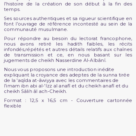
l’histoire de la création de son début à la fin des
temps.
Ses sources authentiques et sa rigueur scientifique en
font l’ouvrage de référence incontesté au sein de la
communauté musulmane.
Pour répondre au besoin du lectorat francophone,
nous avons retiré les hadith faibles, les récits
infondés,répétés et autres détails relatifs aux chaînes
de transmission et ce, en nous basant sur les
jugements de cheikh Nasserdine Al-Albânî.
Nous vous proposons une introduction inédite
expliquant la croyance des adeptes de la sunna tirée
de la 'aqîda at-âwiyya avec les commentaires de
l’imam ibn abi al-'Izz al anafî et du cheikh anafî et du
cheikh Sâlih âl ach-Cheikh.
Format : 12,5 x 16,5 cm - Couverture cartonnée
flexible