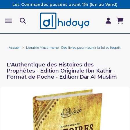
Les Commandes passées avant 15h (lun au Vend)
sont préparées et expédiées le jour même
Besoin d'aide ? Retrouvez notre FAQ
Livraison offerte à partir de 65€ d'achat*
Accueil
Librairie Musulmane : Des livres pour nourrir la foi et l’esprit.
Li
L'Authentique des Histoires des
Prophètes - Edition Originale Ibn Kathir -
Format de Poche - Edition Dar Al Muslim