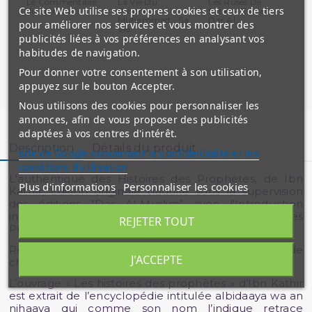
Le Commentaire
La Vie Du
Les Ruses De
Exp
Ce site Web utilise ses propres cookies et ceux de tiers
du Livre Les...
Prophète
Satan - Edition
No
Muhammad - Sa
Dar Al...
pour améliorer nos services et vous montrer des
Vie...
publicités liées à vos préférences en analysant vos
habitudes de navigation.
Pour donner votre consentement à son utilisation,
appuyez sur le bouton Accepter.
Nous utilisons des cookies pour personnaliser les
annonces, afin de vous proposer des publicités
adaptées à vos centres d'intérêt.
Description
Détails du produit
site de Google concernant la confidentialité et les
conditions d'utilisation
L'authentique des Histoires des Prophètes, de Ibn
Plus d'informations
Personnaliser les cookies
Kathîr, Édition originale traduite sous la supervision
des éditions "Dar Al-Muslim" avec l'Introduction
inédite sur la croyance du musulman concernant les
REJETER TOUT
Prophètes.
Référencement des hadiths selon les jugements de
J'ACCEPTE
cheikh Al Albani.
L’ouvrage « Les histoires des prophètes » d’Ibn Kathir
est extrait de l’encyclopédie intitulée albidaaya wa an
nihaaya qui comme son nom l’indique retrace