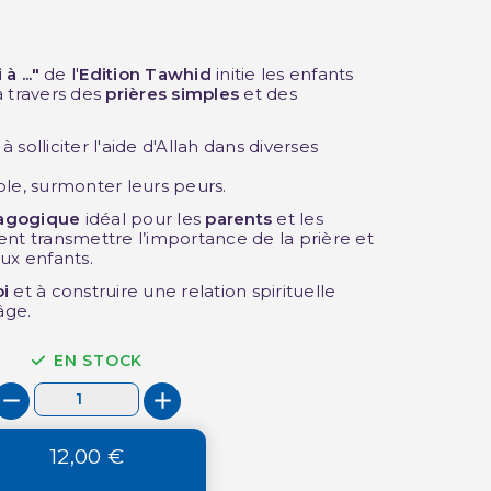
 ..."
de l'
Edition
Tawhid
initie les enfants
 travers des
prières simples
et des
solliciter l'aide d'Allah dans diverses
école, surmonter leurs peurs.
dagogique
idéal pour les
parents
et les
ent transmettre l’importance de la prière et
ux enfants.
oi
et à construire une relation spirituelle
âge.
EN STOCK
12,00 €