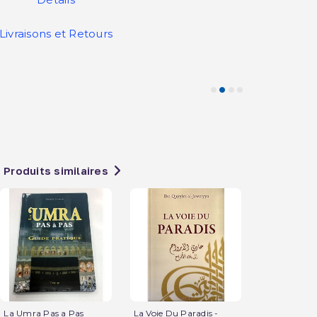
Livraisons et Retours
Produits similaires
La Umra Pas a Pas
La Voie Du Paradis -
Hadj Et Umr