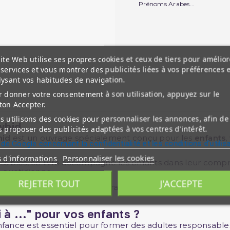
Prénoms Arabes...
ite Web utilise ses propres cookies et ceux de tiers pour amélior
services et vous montrer des publicités liées à vos préférences 
lysant vos habitudes de navigation.
 donner votre consentement à son utilisation, appuyez sur le
ton Accepter.
 utilisons des cookies pour personnaliser les annonces, afin de
whid
 proposer des publicités adaptées à vos centres d'intérêt.
id
est un ouvrage spécialement conçu pour les
enfants
,
 de Google concernant la confidentialité et les conditions d'utilis
s d'informations
Personnaliser les cookies
cessibles, ce livre accompagne les enfants dans leur comp
 quotidienne.
REJETER TOUT
J'ACCEPTE
ts à enseigner la piété, la gratitude, et l’importance du 
à ..." pour vos enfants ?
enfance est essentiel pour former des adultes responsable