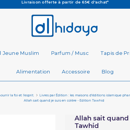
Les Commandes passées avant 15h (lun au Vend)
sont préparées et expédiées le jour même
Besoin d'aide ? Retrouvez notre FAQ
Livraison offerte à partir de 65€ d'achat*
il Jeune Muslim
Parfum / Musc
Tapis de Pr
Alimentation
Accessoire
Blog
rrir la foi et l’esprit.
Livres par Édition : les maisons d'éditions islamique pha
Allah sait quand je suis en colère - Edition Tawhid
Allah sait quand 
Tawhid