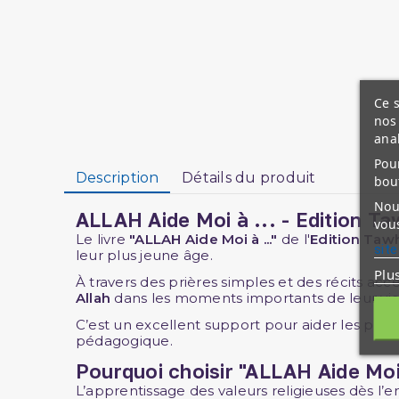
Ce s
nos 
ana
Pour
Description
Détails du produit
bou
Nous
ALLAH Aide Moi à ... - Edition Ta
vous
Le livre
"ALLAH Aide Moi à ..."
de l'
Edition
Tawh
site
leur plus jeune âge.
Plu
À travers des prières simples et des récits ac
Allah
dans les moments importants de leur vie
C’est un excellent support pour aider les paren
pédagogique.
Pourquoi choisir "ALLAH Aide Moi 
L’apprentissage des valeurs religieuses dès l’