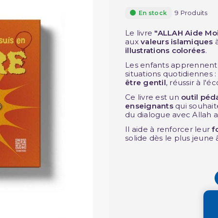
9 Produits
En stock
Le livre
"ALLAH Aide Moi à
aux
valeurs islamiques
à
illustrations colorées
.
Les enfants apprennent à 
situations quotidiennes :
être gentil
, réussir à l'
Ce livre est un
outil pé
enseignants
qui souhait
du dialogue avec Allah a
Il aide à renforcer leur
f
solide dès le plus jeune 