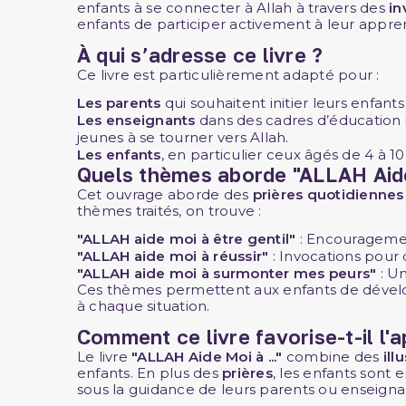
enfants à se connecter à Allah à travers des
in
enfants de participer activement à leur appr
À qui s’adresse ce livre ?
Ce livre est particulièrement adapté pour :
Les parents
qui souhaitent initier leurs enfant
Les enseignants
dans des cadres d’éducation
jeunes à se tourner vers Allah.
Les enfants
, en particulier ceux âgés de 4 à 
Quels thèmes aborde "ALLAH Aide 
Cet ouvrage aborde des
prières quotidiennes
thèmes traités, on trouve :
"ALLAH aide moi à être gentil"
: Encouragement
"ALLAH aide moi à réussir"
: Invocations pour 
"ALLAH aide moi à surmonter mes peurs"
: Un
Ces thèmes permettent aux enfants de dévelo
à chaque situation.
Comment ce livre favorise-t-il l'
Le livre
"ALLAH Aide Moi à ..."
combine des
ill
enfants. En plus des
prières
, les enfants sont
sous la guidance de leurs parents ou enseigna