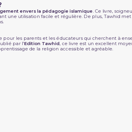
?
gement envers la pédagogie islamique
. Ce livre, soign
nt une utilisation facile et régulière. De plus, Tawhid m
s.
le pour les parents et les éducateurs qui cherchent à ens
blié par l'
Edition
Tawhid
, ce livre est un excellent moye
rentissage de la religion accessible et agréable.