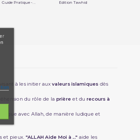
Guide Pratique -...
Edition Tawhid
Pratique - Mo
er
en
 visant à les initier aux
valeurs islamiques
dès
ation
réhension du rôle de la
prière
et du
recours à
dialogue avec Allah, de manière ludique et
s et pieux.
"ALLAH Aide Moi à ..."
aide les