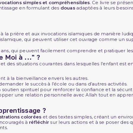
vocations simples et compréhensibles
. Ce livre se prés
entissage en formulant des
douas
adaptées à leurs besoins 
s à la prière et aux invocations islamiques de manière ludi
 islamique, qui peuvent utiliser cet ouvrage comme un 
10 ans, qui peuvent facilement comprendre et pratiquer le
Moi à ..." ?
et des situations courantes dans lesquelles l’enfant est enc
 à la bienveillance envers les autres.
demander le succès à l’école ou dans d’autres activités.
 soutien spirituel pour renforcer la confiance et la sécuri
pper une relation personnelle avec Allah tout en appre
apprentissage ?
ustrations colorées
et des textes simples, créant un envir
 encouragés à
réfléchir
sur leurs actions et à se poser des 
nts.