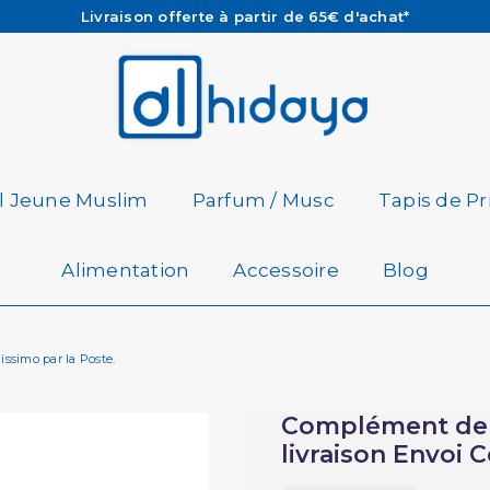
Les Commandes passées avant 15h (lun au Vend)
sont préparées et expédiées le jour même
Besoin d'aide ? Retrouvez notre FAQ
Livraison offerte à partir de 65€ d'achat*
il Jeune Muslim
Parfum / Musc
Tapis de Pr
Alimentation
Accessoire
Blog
issimo par la Poste.
Complément de f
livraison Envoi C