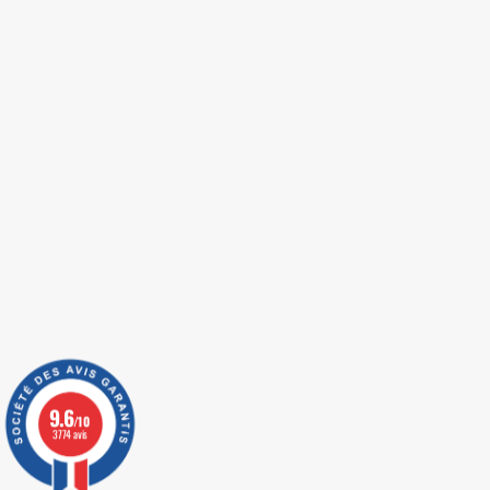
9.6
/10
3774 avis