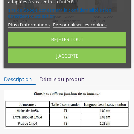
adaptées à vos centres d'intérêt.
site de Google concernant la confidentialité et les
conditions d'utilisation
JIlbab 1 Pièce -
JIlbab 1 Pièce -
JIlbab 1 Pièce -
JIl
Bleu Vert -...
Kaki - Microfibre...
Bleu Ciel -...
Ble
Plus d'informations
Personnaliser les cookies
REJETER TOUT
J'ACCEPTE
Description
Détails du produit