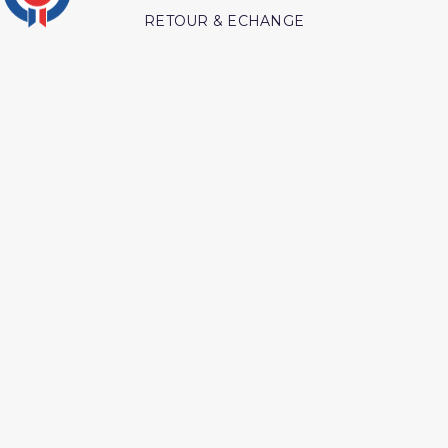
RETOUR & ECHANGE
CARTES CADEAUX
MODES DE PAIEMENT
Retrouvez nos autres produits
Coran tawbah coffret
L essentiel de la vie du
prophète
Les secrets de la priere ibn
L esprit de l âme tawbah
al qayyim
Lecon de tawhid
L'Islam Est La Sunnah Et
La Sunnah Est L'Islam
L authentique de l
Livre La Prière Pourquoi
exégèse d ibn kathîr
Péchés et guerison
Les intrigues du diable