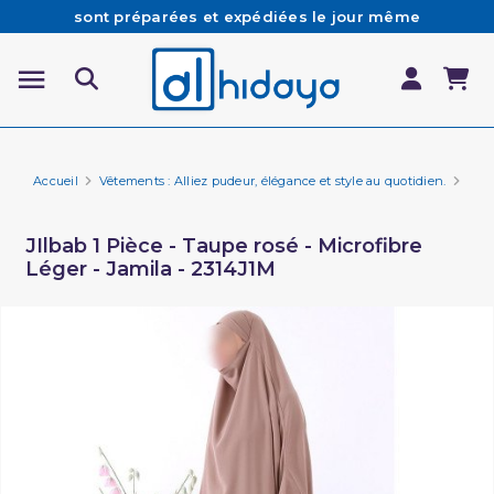
sont préparées et expédiées le jour même
Besoin d'aide ? Retrouvez notre FAQ
Livraison offerte à partir de 65€ d'achat*
Les Commandes passées avant 15h (lun au Vend)
Accueil
Vêtements : Alliez pudeur, élégance et style au quotidien.
Vêt
JIlbab 1 Pièce - Taupe rosé - Microfibre
Léger - Jamila - 2314J1M