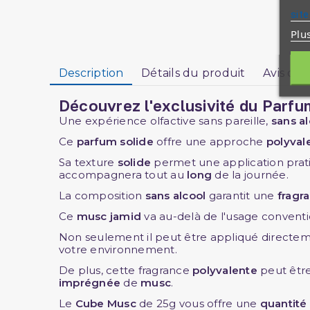
site
Plu
Description
Détails du produit
Avis clie
Découvrez l'exclusivité du
Parf
Une expérience olfactive sans pareille,
sans a
Ce
parfum solide
offre une approche
polyval
Sa texture
solide
permet une application prat
accompagnera tout au
long
de la journée.
La composition
sans alcool
garantit une
fragr
Ce
musc
jamid
va au-delà de l'usage convent
Non seulement il peut être appliqué directeme
votre environnement.
De plus, cette fragrance
polyvalente
peut êtr
imprégnée
de
musc
.
Le
Cube Musc
de 25g vous offre une
quantit