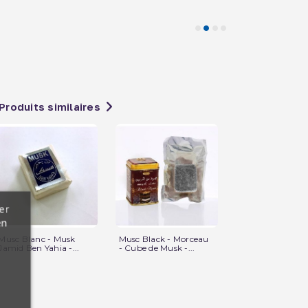
Produits similaires
er
en
Musc Blanc - Musk
Musc Black - Morceau
Jamid Ben Yahia -...
- Cube de Musk -...