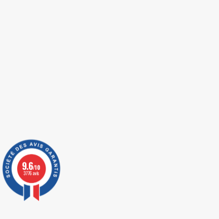
9.6
/10
3776 avis