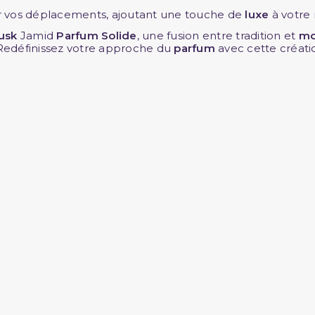
r vos déplacements, ajoutant une touche de
luxe
à votre
usk
Jamid
Parfu
m Solide
, une fusion entre tradition et
mo
 Redéfinissez votre approche du
parfum
avec cette créatio