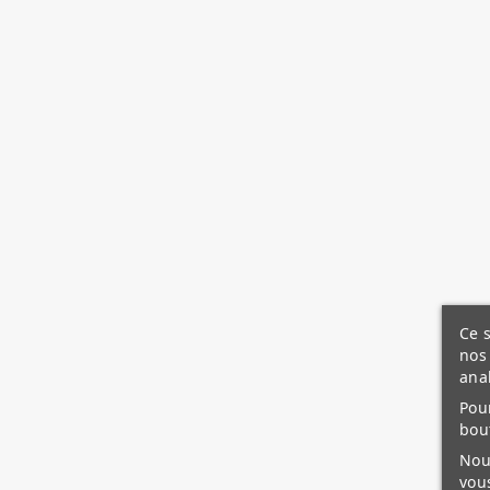
Ce s
nos 
ana
Pour
bou
Nous
vous