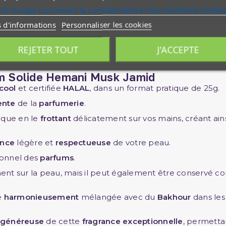
 de Google concernant la confidentialité et les conditions d'utilis
s d'informations
Personnaliser les cookies
REJETER TOUT
J'ACCEPTE
nts
um
Solide
Hemani
Musk
Jamid
lcool
et certifiée
HALAL
, dans un format pratique de 25g.
ente
de la
parfumerie
.
ique en le
frottant
délicatement sur vos mains, créant ain
ance
légère et
respectueuse
de votre peau.
ionnel des
parfums
.
nt sur la peau, mais il peut également être conservé com
e
harmonieusement
mélangée avec du
Bakhour
dans le
é généreuse
de cette
fragrance exceptionnelle
, permetta