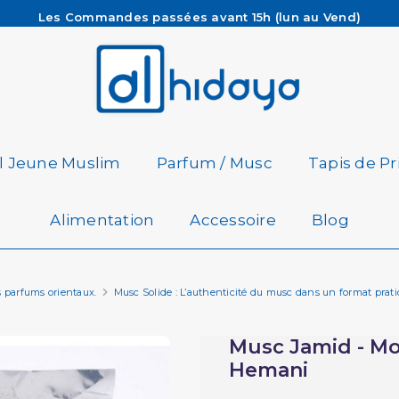
Les Commandes passées avant 15h (lun au Vend)
sont préparées et expédiées le jour même
Besoin d'aide ? Retrouvez notre FAQ
Livraison offerte à partir de 65€ d'achat*
il Jeune Muslim
Parfum / Musc
Tapis de Pr
Alimentation
Accessoire
Blog
s parfums orientaux.
Musc Solide : L’authenticité du musc dans un format prati
Musc Jamid - Mo
Hemani