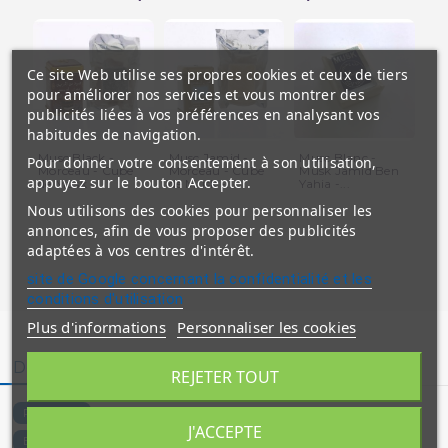
Ce site Web utilise ses propres cookies et ceux de tiers
pour améliorer nos services et vous montrer des
publicités liées à vos préférences en analysant vos
habitudes de navigation.
Musc Black -
Musc Jamid -
Musc Blanc -
Pour donner votre consentement à son utilisation,
Morceau - Cube
Morceau - Cube
Musk Jamid Ben
appuyez sur le bouton Accepter.
de Musk -...
de Musk -...
Yahia -...
Nous utilisons des cookies pour personnaliser les
annonces, afin de vous proposer des publicités
adaptées à vos centres d'intérêt.
site de Google concernant la confidentialité et les
conditions d'utilisation
Plus d'informations
Personnaliser les cookies
Détails du produit
Avis clients
REJETER TOUT
2010-M
Référence
J'ACCEPTE
8964000114926
EAN13