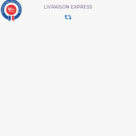
LIVRAISON EXPRESS
9.6
/10
3774 avis
RETOUR & ECHANGE
CARTES CADEAUX
MODES DE PAIEMENT
Retrouvez nos autres produits
Les droits des croyantes
Livre hijama
Les maladies
Les meditation ibn al
psychologiques edition
qayyim
tawbah
L authentique de l
Hajj et Umra en Images
exégèse d ibn kathîr