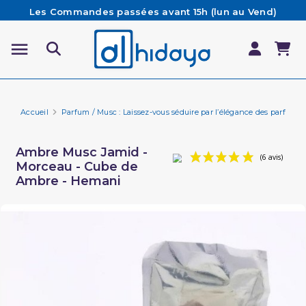
Les Commandes passées avant 15h (lun au Vend)
sont préparées et expédiées le jour même
Besoin d'aide ? Retrouvez notre FAQ
Livraison offerte à partir de 65€ d'achat*
Accueil
Parfum / Musc : Laissez-vous séduire par l’élégance des parfums 
Ambre Musc Jamid -
Morceau - Cube de
Ambre - Hemani