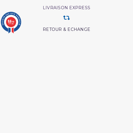
LIVRAISON EXPRESS
9.6
/10
3771 avis
RETOUR & ECHANGE
CARTES CADEAUX
MODES DE PAIEMENT
Retrouvez nos autres produits
Les maladies
Interpretation islamique
psychologiques edition
des reves
tawbah
Les intrigues du diable
Lecon de tawhid
L authentique de l
Les pensees precieuses