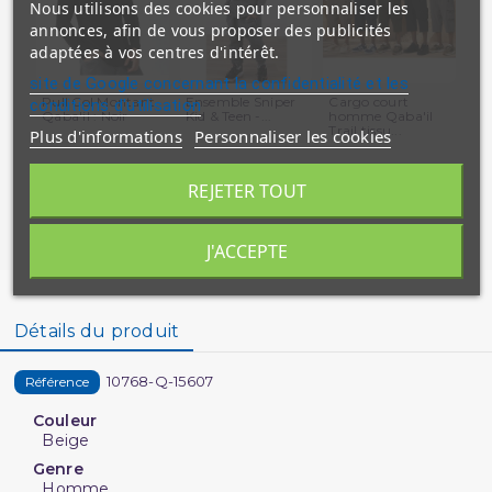
Nous utilisons des cookies pour personnaliser les
annonces, afin de vous proposer des publicités
adaptées à vos centres d'intérêt.
site de Google concernant la confidentialité et les
Pull Col Montant
Ensemble Sniper
Cargo court
Sa
conditions d'utilisation
Qaba'il : Noir
Kid & Teen -...
homme Qaba'il
Bl
Trail tissu...
:...
Plus d'informations
Personnaliser les cookies
REJETER TOUT
J'ACCEPTE
Détails du produit
10768-Q-15607
Référence
Couleur
Beige
Genre
Homme