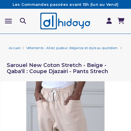
Les Commandes passées avant 15h (lun au Vend)
sont préparées et expédiées le jour même
Besoin d'aide ? Retrouvez notre FAQ
Livraison offerte à partir de 65€ d'achat*
Accueil
Vêtements : Alliez pudeur, élégance et style au quotidien.
Marq
Sarouel New Coton Stretch - Beige -
Qaba'il : Coupe Djazairi - Pants Strech