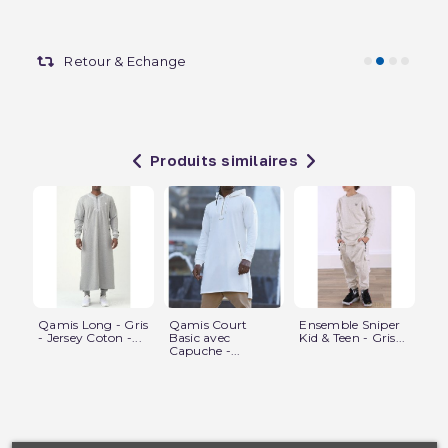
Retour & Echange
Produits similaires
Qamis Long - Gris
Qamis Court
Ensemble Sniper
T-s
- Jersey Coton -...
Basic avec
Kid & Teen - Gris...
Ma
Capuche -...
Lég