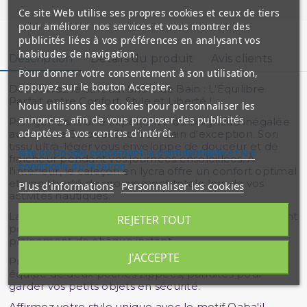
Ce site Web utilise ses propres cookies et ceux de tiers
pour améliorer nos services et vous montrer des
publicités liées à vos préférences en analysant vos
habitudes de navigation.
Description
Détails du produit
Avis clients
Pour donner votre consentement à son utilisation,
appuyez sur le bouton Accepter.
Découvrez le Sarouel Short de Bain : L'Équilibre
Parfait entre Confort, Style et Liberté !
Nous utilisons des cookies pour personnaliser les
annonces, afin de vous proposer des publicités
Plongez dans une expérience de baignade inégalée
adaptées à vos centres d'intérêt.
avec notre Sarouel Short de Bain d'exception. Son
tissu ultra-léger vous enveloppe de douceur et de
site de Google concernant la confidentialité et les
fraîcheur pendant vos journées ensoleillées. À
conditions d'utilisation
l'intérieur, le caleçon en lycra offre un confort optimal
et une liberté de mouvement totale lors de vos
Plus d'informations
Personnaliser les cookies
activités nautiques.
La taille élastiquée avec cordon assure un ajustement
REJETER TOUT
personnalisé pour que vous puissiez profiter
pleinement de chaque instant.
J'ACCEPTE
Pratique et fonctionnel, ce Sarouel Short de Bain est
équipé de deux poches zippées, parfaites pour
garder vos petits objets en sécurité.
Affirmez votre style unique avec le motif Qaba'il