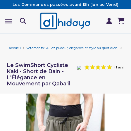
Les Commandes passées avant 15h (lun au Vend)
sont préparées et expédiées le jour même
Besoin d'aide ? Retrouvez notre FAQ
Livraison offerte à partir de 65€ d'achat*
Accueil
Vêtements : Alliez pudeur, élégance et style au quotidien.
Marq
Le SwimShort Cycliste
Kaki - Short de Bain -
L'Élégance en
Mouvement par Qaba'il