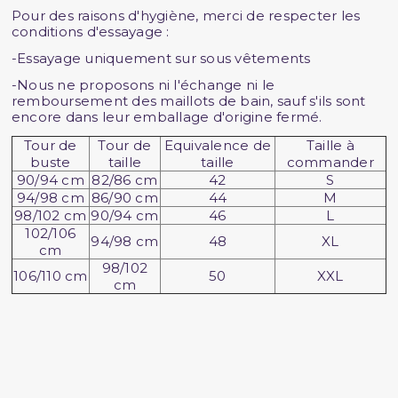
Pour des raisons d'hygiène, merci de respecter les
conditions d'essayage :
-Essayage uniquement sur sous vêtements
-Nous ne proposons ni l'échange ni le
remboursement des maillots de bain, sauf s'ils sont
encore dans leur emballage d'origine fermé.
Tour de
Tour de
Equivalence de
Taille à
buste
taille
taille
commander
90/94 cm
82/86 cm
42
S
94/98 cm
86/90 cm
44
M
98/102 cm
90/94 cm
46
L
102/106
94/98 cm
48
XL
cm
98/102
106/110 cm
50
XXL
cm