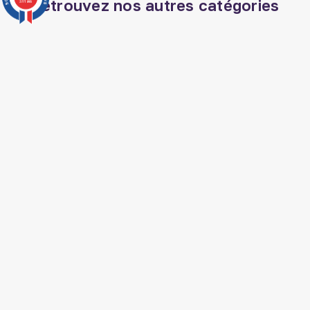
Retrouvez nos autres catégories
3771 avis
Veilleuse coranique
Eau zamzam
Librairie musulmane
Decoration aid
Dattes ajwa
Baton de siwak
Tapis de prière
Coran tajwid
Deco orientale
Livre jurisprudence islam
Musc sans alcool
La madrassah livre
Livre mariage islam
Livre medecine
prophetique
Bakhour islam
SUIVEZ AL HIDAYAH SUR

J'accepte les conditions générales et la
politique de confidentialité