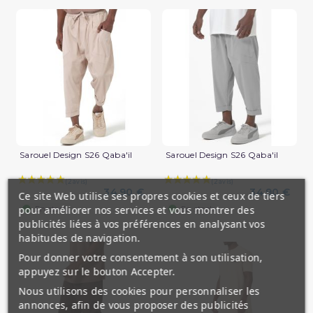
Sarouel Design S26 Qaba'il
Sarouel Design S26 Qaba'il
34,90 €
34,90 €
Ce site Web utilise ses propres cookies et ceux de tiers
(1 avis)
pour améliorer nos services et vous montrer des
En stock
En stock
publicités liées à vos préférences en analysant vos
habitudes de navigation.
Pour donner votre consentement à son utilisation,
appuyez sur le bouton Accepter.
Nous utilisons des cookies pour personnaliser les
annonces, afin de vous proposer des publicités