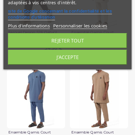
adaptées à vos centres d'intérêt.
site de Google concernant la confidentialité et les
conditions d'utilisation
Plus d'informations
Personnaliser les cookies
Sarouel Design S26 Qaba'il
Ensemble Qamis Court
Qabail Silent
REJETER TOUT
39,90 €
34,90 €
En stock
En stock
J'ACCEPTE
(1 avis)
Ensemble Qamis Court
Ensemble Qamis Court