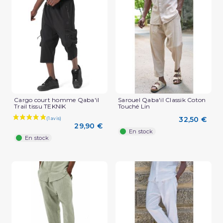
(2 avis)
Cargo court homme Qaba'il
Sarouel Qaba'il Classik Coton
Trail tissu TEKNIK
Touché Lin
32,50 €
29,90 €
En stock
En stock