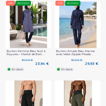
-40%
NOUVEAU
-25%
NOUVEAU
Burkini Femme Bleu Nuit à
Burkini Ample Bleu Marine
Rayures – Maillot de Bain...
avec Veste Zippée Plissée...
39,90 €
39,90 €
23,94 €
29,93 €
En stock
En stock