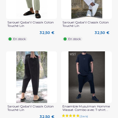
Sarouel Qaba'il Classik Coton
Sarouel Qaba'il Classik Coton
Touché Lin
Touché Lin
(2 avis)
32,50 €
32,50 €
En stock
En stock
Sarouel Qaba'il Classik Coton
Ensemble Musulman Homme
Touché Lin
Wassat Combo avec T-shirt...
32,50 €