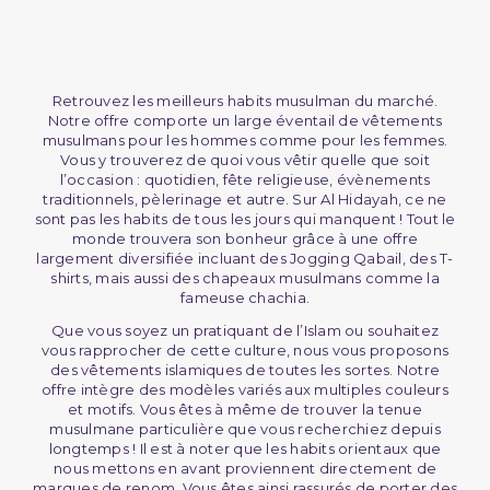
Retrouvez les meilleurs habits musulman du marché.
Notre offre comporte un large éventail de vêtements
musulmans pour les hommes comme pour les femmes.
Vous y trouverez de quoi vous vêtir quelle que soit
l’occasion : quotidien, fête religieuse, évènements
traditionnels, pèlerinage et autre. Sur Al Hidayah, ce ne
sont pas les habits de tous les jours qui manquent ! Tout le
monde trouvera son bonheur grâce à une offre
largement diversifiée incluant des Jogging Qabail, des T-
shirts, mais aussi des chapeaux musulmans comme la
fameuse chachia.
Que vous soyez un pratiquant de l’Islam ou souhaitez
vous rapprocher de cette culture, nous vous proposons
des vêtements islamiques de toutes les sortes. Notre
offre intègre des modèles variés aux multiples couleurs
et motifs. Vous êtes à même de trouver la tenue
musulmane particulière que vous recherchiez depuis
longtemps ! Il est à noter que les habits orientaux que
nous mettons en avant proviennent directement de
marques de renom. Vous êtes ainsi rassurés de porter des