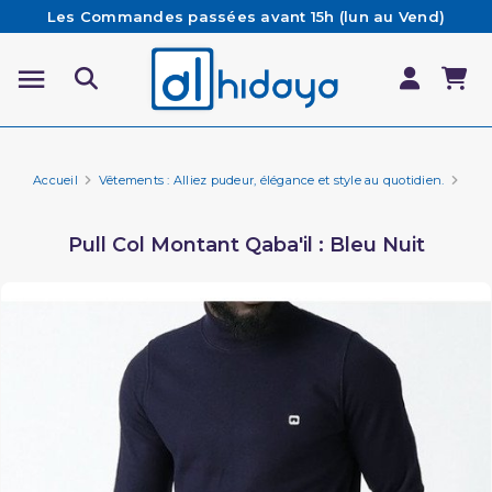
Les Commandes passées avant 15h (lun au Vend)
sont préparées et expédiées le jour même
Besoin d'aide ? Retrouvez notre FAQ
Livraison offerte à partir de 65€ d'achat*
Accueil
Vêtements : Alliez pudeur, élégance et style au quotidien.
Marq
Pull Col Montant Qaba'il : Bleu Nuit