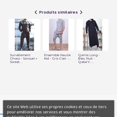
Produits similaires
Survêtement
Ensemble Nautik
Qamis Long -
Pa
Choco - Sarouel +
Kid - Gris Clair -...
Bleu Nuit -
Cla
Sweat...
Qaba'il :...
Con
Ce site Web utilise ses propres cookies et ceux de tiers
Description
Détails du produit
pour améliorer nos services et vous montrer des