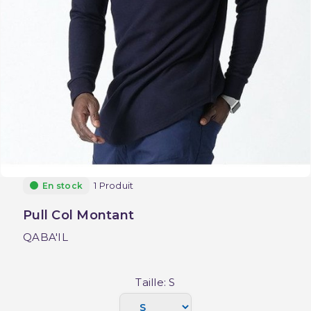
1 Produit
En stock
Pull Col Montant
QABA'IL
Taille: S