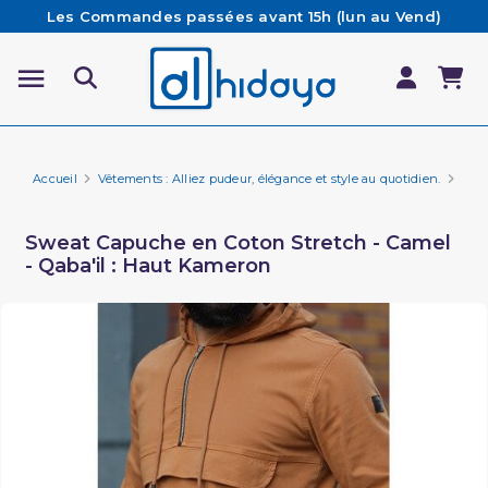
Les Commandes passées avant 15h (lun au Vend)
sont préparées et expédiées le jour même
Besoin d'aide ? Retrouvez notre FAQ
Livraison offerte à partir de 65€ d'achat*
Accueil
Vêtements : Alliez pudeur, élégance et style au quotidien.
Marq
Sweat Capuche en Coton Stretch - Camel
- Qaba'il : Haut Kameron