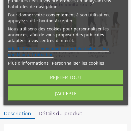
publicités liées à vos préférences en analysant vos
Produits similaires
habitudes de navigation.
Pour donner votre consentement à son utilisation,
appuyez sur le bouton Accepter.
Nous utilisons des cookies pour personnaliser les
annonces, afin de vous proposer des publicités
adaptées à vos centres d'intérêt.
site de Google concernant la confidentialité et les
Ensemble Qamis
Ensemble Qamis
Sarouel Design
Pu
conditions d'utilisation
Manche Court +
Manche Court +
S26 Qaba'il
Qab
Sarouel...
Sarouel...
Plus d'informations
Personnaliser les cookies
REJETER TOUT
J'ACCEPTE
Description
Détails du produit