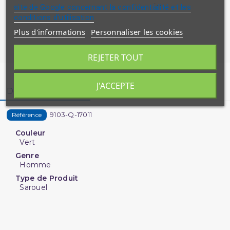
-...
site de Google concernant la confidentialité et les
conditions d'utilisation
Plus d'informations
Personnaliser les cookies
REJETER TOUT
J'ACCEPTE
Détails du produit
9103-Q-17011
Référence
Couleur
Vert
Genre
Homme
Type de Produit
Sarouel