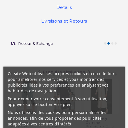
Détails
Livraisons et Retours
Retour & Echange
Produits similaires
Ce site Web utilise ses propres cookies et ceux de tiers
pour améliorer nos services et vous montrer des
publicités liées à vos préférences en analysant vos
habitudes de navigation.
Pour donner votre consentement à son utilisation,
appuyez sur le bouton Accepter.
Nous utilisons des cookies pour personnaliser les
annonces, afin de vous proposer des publicités
Le SwimShort
Qamis Long -
Qamis Long
Sa
Cycliste Vert
Bleu Nuit -
Gamme
Ho
adaptées à vos centres d'intérêt.
Amande-...
Qaba'il :...
Premium - Ecru
hau