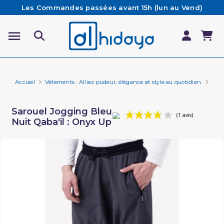
Les Commandes passées avant 15h (lun au Vend)
sont préparées et expédiées le jour même
Besoin d'aide ? Retrouvez notre FAQ
Livraison offerte à partir de 65€ d'achat*
Accueil
Vêtements : Alliez pudeur, élégance et style au quotidien.
Vêt
Sarouel Jogging Bleu
Nuit Qaba'il : Onyx Up
(1 avi