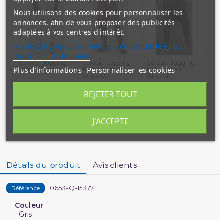
Nous utilisons des cookies pour personnaliser les
annonces, afin de vous proposer des publicités
adaptées à vos centres d'intérêt.
site de Google concernant la confidentialité et les
conditions d'utilisation
Sarouel Jogging -
Sarouel Jogging
Sarouel Jogging
Sa
Plus d'informations
Personnaliser les cookies
Léger - Blanc -...
Beige Qaba'il :
Kaki Qaba'il :
Ve
Onyx Up
Athletik
Qab
REJETER TOUT
J'ACCEPTE
Détails du produit
Avis clients
10653-Q-15377
Référence
Couleur
Gris