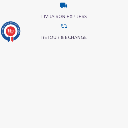
LIVRAISON EXPRESS
9.6
/10
3777 avis
RETOUR & ECHANGE
CARTES CADEAUX
MODES DE PAIEMENT
Retrouvez nos autres produits
Coran edition tawbah
Ainsi etait le messager
d'allah
L essentiel de la vie du
Les intrigues du diable
prophète