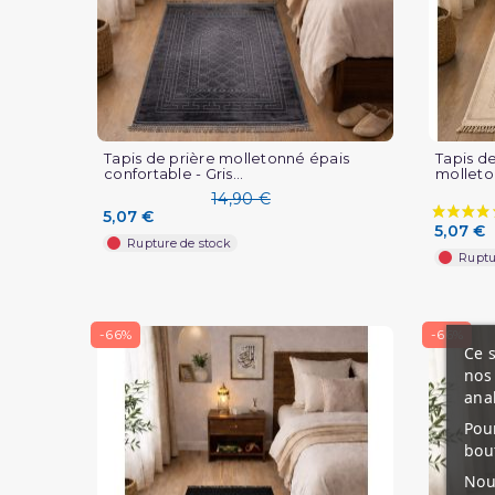
Tapis de prière molletonné épais
Tapis d
confortable - Gris...
molleto
14,90 €
5,07 €
5,07 €
Rupture de stock
Ruptu
-66%
-66%
Ce s
nos 
ana
Pour
bou
Nous