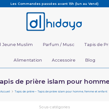
Les Commandes passées avant 15h (lun au Vend)
sont préparées et expédiées le jour même
Besoin d'aide ? Retrouvez notre FAQ
Livraison offerte à partir de 65€ d'achat*
il Jeune Muslim
Parfum / Musc
Tapis de Pr
Alimentation
Accessoire
Blog
 Tapis de prière islam pour homm
Accueil
Tapis de prière – Tapis de prière islam pour homme, femme et enfant
Sous-catégories