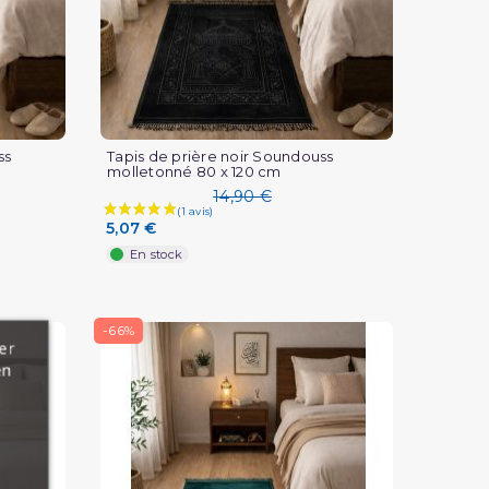
ss
Tapis de prière noir Soundouss
molletonné 80 x 120 cm
14,90 €
5,07 €
En stock
-66%
er
en