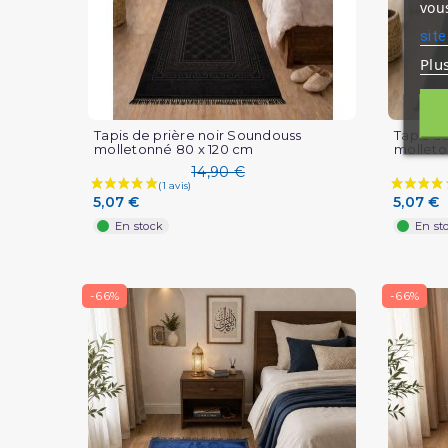
vous
site
Plu
Tapis de prière noir Soundouss
Tapis d
molletonné 80 x 120 cm
molleto
14,90 €
5,07 €
5,07 €
En stock
En st
-66%
-66%