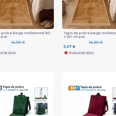
e prière beige molletonné 80
Tapis de prière beige mollet
 par...
x 120 cm par...
14,90 €
14,90 €
5,07 €
re de stock
Rupture de stock