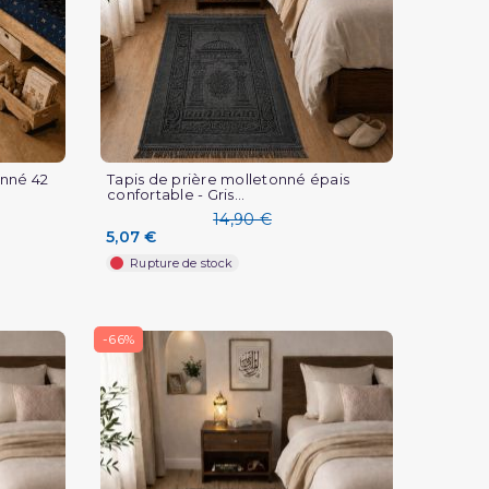
onné 42
Tapis de prière molletonné épais
confortable - Gris...
14,90 €
5,07 €
Rupture de stock
-66%