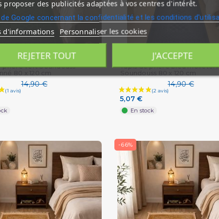
 proposer des publicités adaptées à vos centres d'intérêt.
 de Google concernant la confidentialité et les conditions d'utilis
s d'informations
Personnaliser les cookies
REJETER TOUT
J'ACCEPTE
e prière vert Soundouss
Tapis de prière bleu molleton
nné 80 x 120 cm
Soundouss 80 x 120 cm
14,90 €
14,90 €
5,07 €
ock
En stock
-66%