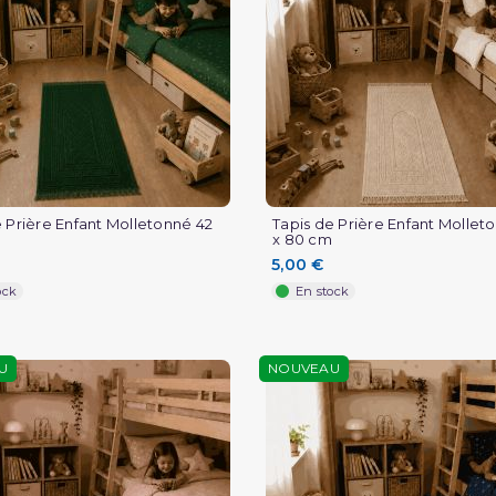
e Prière Enfant Molletonné 42
Tapis de Prière Enfant Mollet
x 80 cm
5,00 €
ock
En stock
U
NOUVEAU