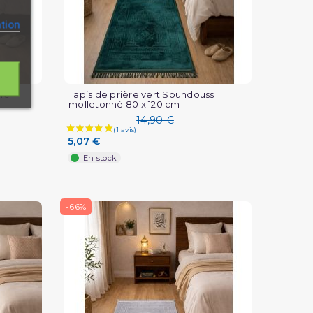
ation
né
Tapis de prière vert Soundouss
molletonné 80 x 120 cm
14,90 €
5,07 €
En stock
-66%