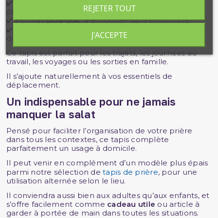
✔️
Surface antidérapante
selon les modèles, pour
REJETER TOUT
plus de stabilité.
✔️ Format
ultra-plat
, à emporter sans encombre.
✔️ Facile à associer à d'autres
accessoires utiles
du
J'ACCEPTE
quotidien musulman.
Ce tapis est parfait pour les trajets, les journées au
travail, les voyages ou les sorties en famille.
Il s’ajoute naturellement à vos essentiels de
déplacement.
Un indispensable pour ne jamais
manquer la salat
Pensé pour faciliter l’organisation de votre prière
dans tous les contextes, ce tapis complète
parfaitement un usage à domicile.
Il peut venir en complément d’un modèle plus épais
parmi notre sélection de
tapis de prière
, pour une
utilisation alternée selon le lieu.
Il conviendra aussi bien aux adultes qu’aux enfants, et
s’offre facilement comme
cadeau utile
ou article à
garder à portée de main dans toutes les situations.