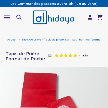
Les Commandes passées avant 15h (lun au Vend)
sont préparées et expédiées le jour même
Besoin d'aide ? Retrouvez notre FAQ
Livraison offerte à partir de 65€ d'achat*
Accueil
Tapis de prière – Tapis de prière islam pour homme, femme et en
Tapis de Prière -
Format de Poche
(1 avis)