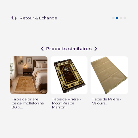
Retour & Echange
Produits similaires
Tapis de prière
Tapis de Prière -
Tapis de Prière -
Tap
beige molletonné
Motif Kaaba
Velours...
ave
80 x...
Marron...
mot