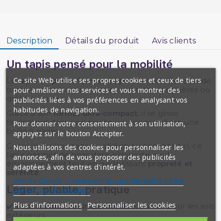
Description
Détails du produit
Avis clients
Un tapis pensé pour la mobilité
Ce site Web utilise ses propres cookies et ceux de tiers
Le
tapis de prière format de poche
est l’allié idéal de
tout musulman soucieux de respecter ses prières où
pour améliorer nos services et vous montrer des
qu’il se trouve.
publicités liées à vos préférences en analysant vos
habitudes de navigation.
Grâce à son
format ultra-compact
, il se glisse
facilement dans une poche, un sac ou même une
Pour donner votre consentement à son utilisation,
boîte à gants.
appuyez sur le bouton Accepter.
Conçu pour un usage quotidien ou occasionnel, ce
Nous utilisons des cookies pour personnaliser les
tapis permet de prier dans n’importe quel
annonces, afin de vous proposer des publicités
environnement tout en garantissant
propreté et
adaptées à vos centres d'intérêt.
sérénité
.
site de Google concernant la confidentialité et les
Léger, pliable, pratique
conditions d'utilisation
Plus d'informations
Personnaliser les cookies
✔️ Tissu
résistant et imperméable
, parfait pour les sols
extérieurs.