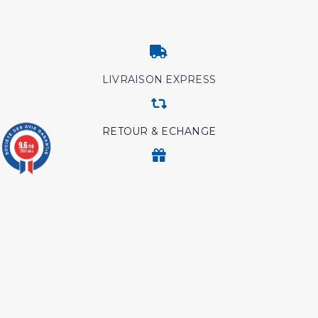
LIVRAISON EXPRESS
RETOUR & ECHANGE
9.6
/10
3780 avis
CARTES CADEAUX
MODES DE PAIEMENT
Retrouvez nos autres produits
Ainsi etait le messager
Livre La Prière Pourquoi