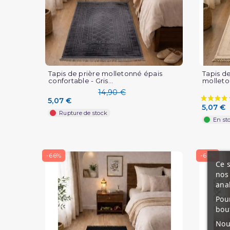
Tapis de prière molletonné épais
Tapis d
confortable - Gris...
molleto
14,90 €
5,07 €
5,07 €
Rupture de stock
En st
-66%
-66%
Ce s
nos 
ana
Pour
bou
Nous