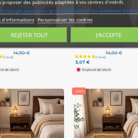
 proposer des publicités adaptées à vos centres d'intérêt.
 de Google concernant la confidentialité et les conditions d'utilis
s d'informations
Personnaliser les cookies
REJETER TOUT
J'ACCEPTE
e prière vert Soundouss
Tapis de prière vert Soundous
nné 80 x 120 cm
molletonné 80 x 120 cm
14,90 €
14,90 €
5,07 €
re de stock
Rupture de stock
-66%