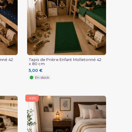
onné 42
Tapis de Prière Enfant Molletonné 42
x 80 cm
5,00 €
En stock
-66%