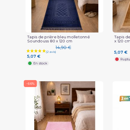
Tapis de prière bleu molletonné
Tapis d
Soundouss 80 x 120 cm
x 120 cm
14,90 €
5,07 €
5,07 €
Ruptu
En stock
-66%