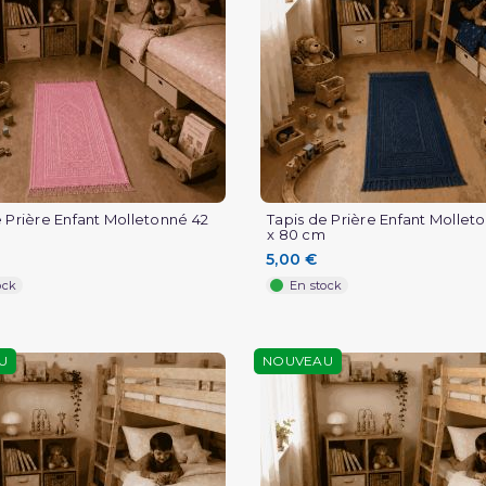
e Prière Enfant Molletonné 42
Tapis de Prière Enfant Mollet
x 80 cm
5,00 €
ock
En stock
U
NOUVEAU