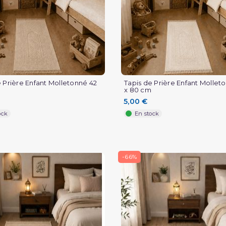
e Prière Enfant Molletonné 42
Tapis de Prière Enfant Mollet
x 80 cm
5,00 €
ock
En stock
-66%