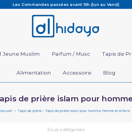
Les Commandes passées avant 15h (lun au Vend)
sont préparées et expédiées le jour même
Besoin d'aide ? Retrouvez notre FAQ
Livraison offerte à partir de 65€ d'achat*
il Jeune Muslim
Parfum / Musc
Tapis de Pr
Alimentation
Accessoire
Blog
 Tapis de prière islam pour homm
Accueil
Tapis de prière – Tapis de prière islam pour homme, femme et enfant
Sous-catégories