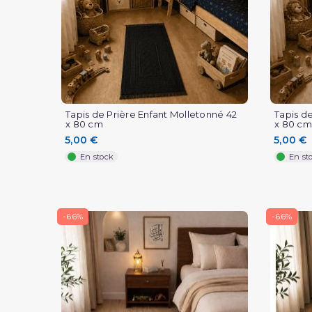
Tapis de Prière Enfant Molletonné 42
Tapis d
x 80 cm
x 80 cm
5,00 €
5,00 €
En stock
En st
-66%
-66%