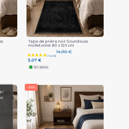
ss
Tapis de prière noir Soundouss
molletonné 80 x 120 cm
14,90 €
5,07 €
En stock
-66%
er
en