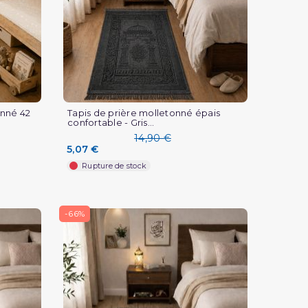
onné 42
Tapis de prière molletonné épais
confortable - Gris...
14,90 €
5,07 €
Rupture de stock
-66%