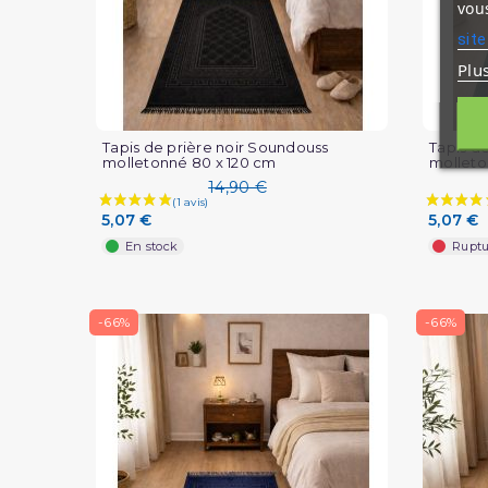
vous
site
Plu
Tapis de prière noir Soundouss
Tapis d
molletonné 80 x 120 cm
molleto
14,90 €
5,07 €
5,07 €
En stock
Ruptu
-66%
-66%