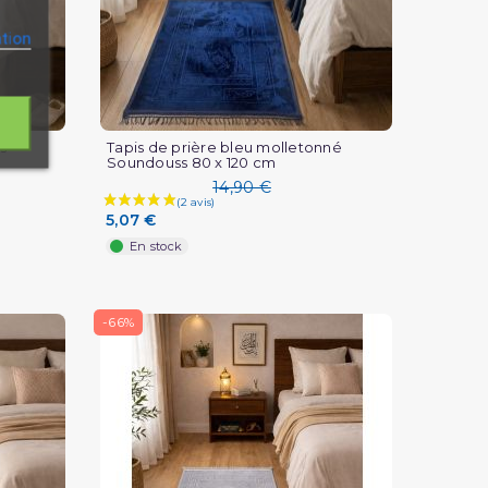
ation
s
Tapis de prière bleu molletonné
Soundouss 80 x 120 cm
14,90 €
5,07 €
En stock
-66%