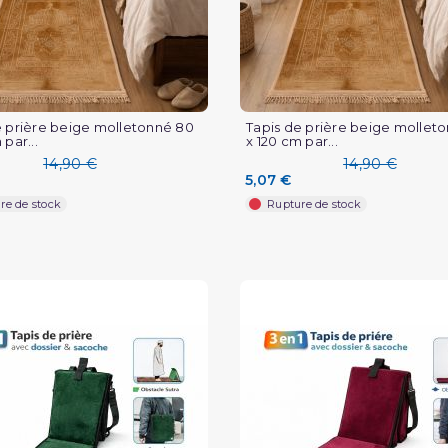
e prière beige molletonné 80
Tapis de prière beige mollet
 par...
x 120 cm par...
14,90 €
14,90 €
5,07 €
re de stock
Rupture de stock