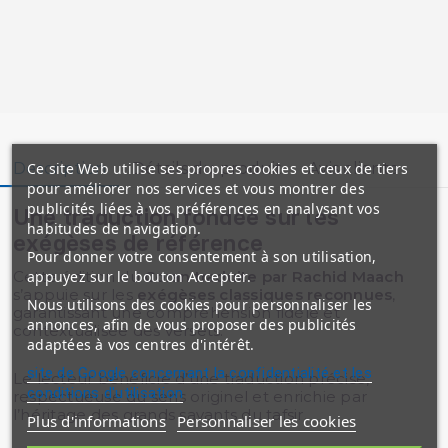
Ce site Web utilise ses propres cookies et ceux de tiers
Description
Détails du produit
Avis clients
pour améliorer nos services et vous montrer des
publicités liées à vos préférences en analysant vos
Une traduction fondée sur les
habitudes de navigation.
exégèses de référence
Pour donner votre consentement à son utilisation,
appuyez sur le bouton Accepter.
Cette édition du
Coran traduite par Rachid Maach
s’appuie sur les
exégèses classiques reconnues
,
Nous utilisons des cookies pour personnaliser les
garantissant une compréhension fidèle et
annonces, afin de vous proposer des publicités
contextualisée des versets.
adaptées à vos centres d'intérêt.
site de Google concernant la confidentialité et les
Le lecteur bénéficie d’une traduction précise,
conditions d'utilisation
respectueuse du sens originel et enrichie par
l’héritage des grands savants du tafsir.
Plus d'informations
Personnaliser les cookies