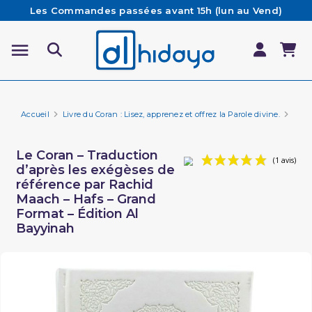
Les Commandes passées avant 15h (lun au Vend)
sont préparées et expédiées le jour même
Besoin d'aide ? Retrouvez notre FAQ
Livraison offerte à partir de 65€ d'achat*
Accueil
Livre du Coran : Lisez, apprenez et offrez la Parole divine.
Cora
Le Coran – Traduction
d’après les exégèses de
référence par Rachid
Maach – Hafs – Grand
Format – Édition Al
Bayyinah