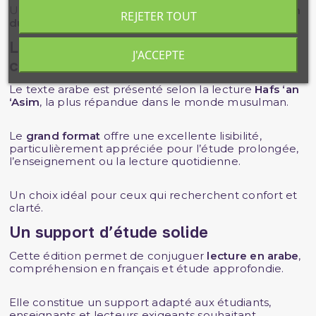
Un outil sérieux pour approfondir sa
compréhension
REJETER TOUT
du message coranique
.
Lecture Hafs et grand format
J'ACCEPTE
confortable
Le texte arabe est présenté selon la lecture
Hafs ‘an
‘Asim
, la plus répandue dans le monde musulman.
Le
grand format
offre une excellente lisibilité,
particulièrement appréciée pour l’étude prolongée,
l’enseignement ou la lecture quotidienne.
Un choix idéal pour ceux qui recherchent confort et
clarté.
Un support d’étude solide
Cette édition permet de conjuguer
lecture en arabe
,
compréhension en français et étude approfondie.
Elle constitue un support adapté aux étudiants,
enseignants et lecteurs exigeants souhaitant