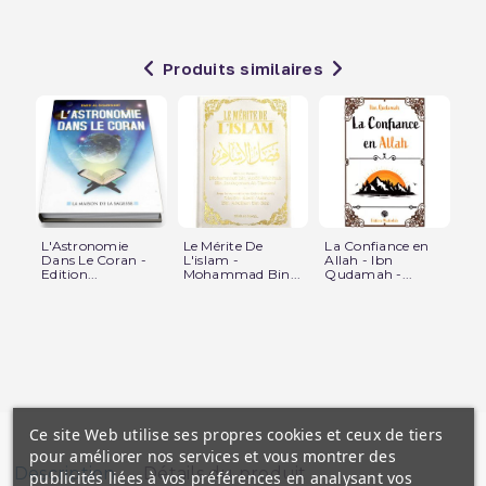
Produits similaires
L'Astronomie
Le Mérite De
La Confiance en
Le 
Dans Le Coran -
L'islam -
Allah - Ibn
l'A
Edition...
Mohammad Bin...
Qudamah -...
Edi
Ce site Web utilise ses propres cookies et ceux de tiers
pour améliorer nos services et vous montrer des
Description
Détails du produit
publicités liées à vos préférences en analysant vos