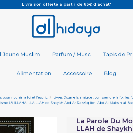
Les Commandes passées avant 15h (lun au Vend)
sont préparées et expédiées le jour même
Besoin d'aide ? Retrouvez notre FAQ
Livraison offerte à partir de 65€ d'achat*
il Jeune Muslim
Parfum / Musc
Tapis de Pr
Alimentation
Accessoire
Blog
pour nourrir la foi et l’esprit.
Livres Dogme Islamique : comprendre la foi, les
isme LÂ ILLAHA ILLA LLAH de Shaykh Abd Ar-Razzâq ibn 'Abd Al-Mubsin al-Badr
La Parole Du M
LLAH de Shaykh 