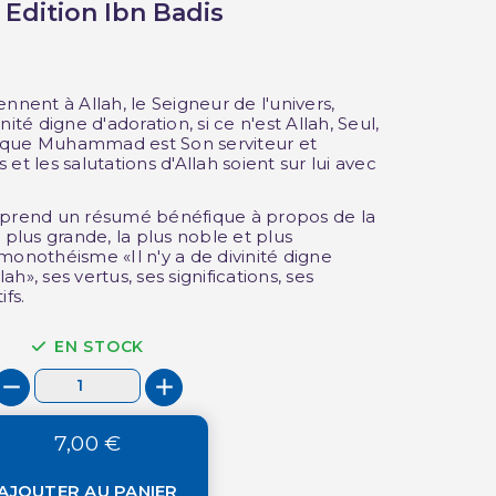
 Edition Ibn Badis
nnent à Allah, le Seigneur de l'univers,
vinité digne d'adoration, si ce n'est Allah, Seul,
te que Muhammad est Son serviteur et
et les salutations d'Allah soient sur lui avec
mprend un résumé bénéfique à propos de la
 plus grande, la plus noble et plus
monothéisme «Il n'y a de divinité digne
lah», ses vertus, ses significations, ses
ifs.
EN STOCK
7,00 €
AJOUTER AU PANIER