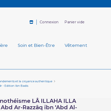
Connexion
Panier vide
ière
Soin et Bien-Être
Vêtement
 fondements et la croyance authentique
 - Edition Ibn Badis
onothéisme LÂ ILLAHA ILLA
Abd Ar-Razzâq ibn 'Abd Al-