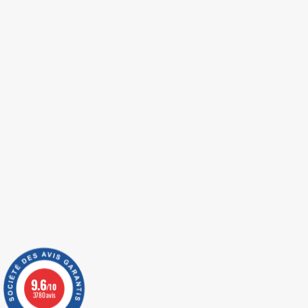
9.6
/10
3780 avis