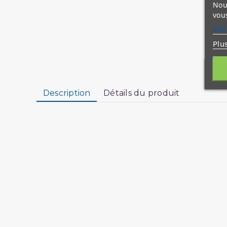
Nous
vous
site
Plu
Description
Détails du produit
Abd Ar-Razzâq ibn 'Abd Al-Mubsin al-Badr.
AUTEUR : Abd Ar-Razzâq Abd Al-Muhsin al-B
LANGUE : Français