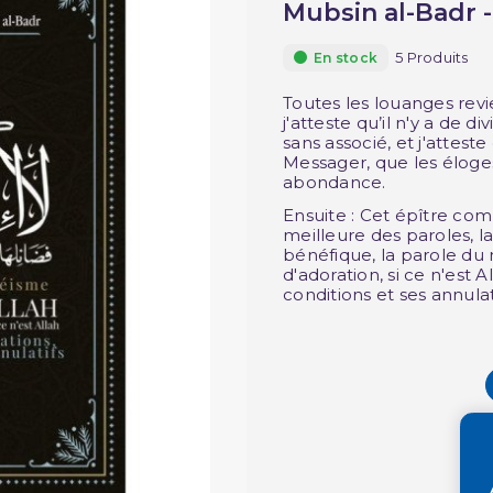
Mubsin al-Badr -
5 Produits
En stock
Toutes les louanges revie
j'atteste qu’il n'y a de di
sans associé, et j'attes
Messager, que les éloges 
abondance.
Ensuite : Cet épître co
meilleure des paroles, la
bénéfique, la parole du 
d'adoration, si ce n'est Al
conditions et ses annulat