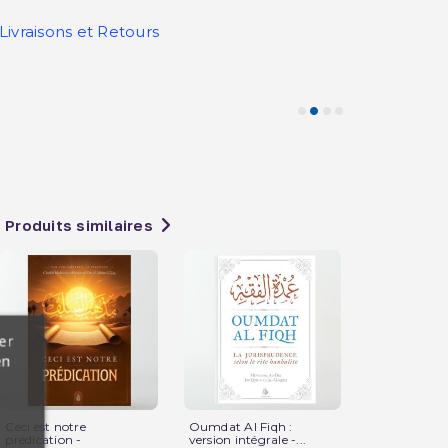
Livraisons et Retours
Produits similaires
er
en
Ceci est notre
Oumdat Al Fiqh :
La Perle Préc
prédication -
version intégrale -...
Précis...