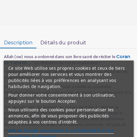
Description
Détails du produit
Coran
Allah (sw) nous a ordonné dans son livre sacré de réciter le
Al Tajwid
... "La récitation du Coran modulante".
Ce site Web utilise ses propres cookies et ceux de tiers
Système de Tajweed sert de guide pour améliorer la récitation du
pour améliorer nos services et vous montrer des
style coranique.
publicités liées à vos préférences en analysant vos
habitudes de navigation.
C'est de cette manière que le Coran a révélé au prophète
Muhammad (Que la paix soit sur lui), ainsi que la manière dont il l'a
Pour donner votre consentement à son utilisation,
récitée.
appuyez sur le bouton Accepter.
Par conséquent, les lecteurs du Coran ont hâte de réaliser la
Nous utilisons des cookies pour personnaliser les
promesse du prophète Muhammad (psl): "Quiconque récite le
annonces, afin de vous proposer des publicités
Coran correctement et avec compétence sera avec les généreux
adaptées à vos centres d'intérêt.
écrivains dévoués (les anges de la tablette préservée - Al Lauh Al
site de Google concernant la confidentialité et les
Mahfuz".
conditions d'utilisation