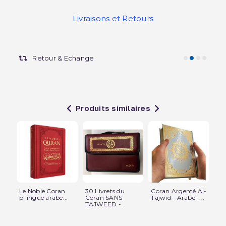
Livraisons et Retours
Retour & Echange
Produits similaires
Le Noble Coran
30 Livrets du
Coran Argenté Al-
Co
bilingue arabe...
Coran SANS
Tajwid - Arabe -...
en 
TAJWEED -...