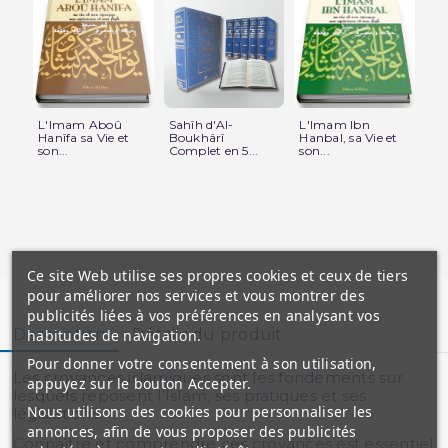
L'Imam Aboû
Sahîh d'Al-
L'Imam Ibn
L'
Hanîfa sa Vie et
Boukhârî
Hanbal, sa Vie et
vie
son...
Complet en 5...
son...
épo
Ce site Web utilise ses propres cookies et ceux de tiers
pour améliorer nos services et vous montrer des
publicités liées à vos préférences en analysant vos
Description
Détails du produit
habitudes de navigation.
Pour donner votre consentement à son utilisation,
Les croyances islamiques sont les fondements sur
appuyez sur le bouton Accepter.
lesquels reposent l’Islam, ses pratiques et ses
Nous utilisons des cookies pour personnaliser les
législations.
annonces, afin de vous proposer des publicités
Connaître et comprendre ces croyances est essentiel