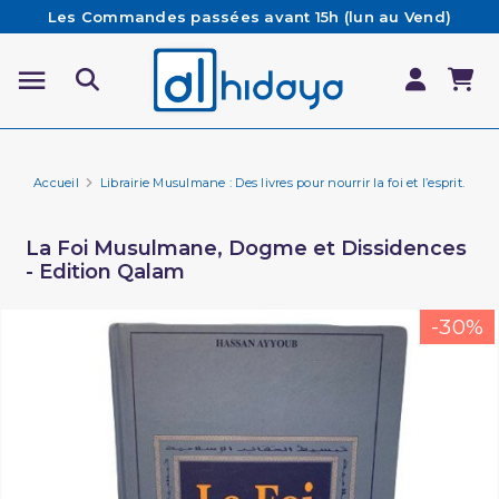
Les Commandes passées avant 15h (lun au Vend)
sont préparées et expédiées le jour même
Besoin d'aide ? Retrouvez notre FAQ
Livraison offerte à partir de 65€ d'achat*
Accueil
Librairie Musulmane : Des livres pour nourrir la foi et l’esprit.
Li
La Foi Musulmane, Dogme et Dissidences
- Edition Qalam
-30%