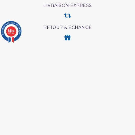
LIVRAISON EXPRESS
RETOUR & ECHANGE
9.6
/10
3771 avis
CARTES CADEAUX
MODES DE PAIEMENT
Retrouvez nos autres produits
Hajj et Umra en Images
Ainsi étaient nos pieux
predecesseur
Ainsi etait le messager
L esprit de l âme tawbah
d'allah
Tout savoir sur le hajj et la
Coran tafsir ibn kathir
omra