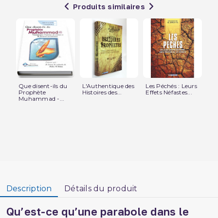
Produits similaires
Que disent-ils du
L'Authentique des
Les Péchés : Leurs
Le
Prophète
Histoires des...
Effets Néfastes...
Co
Muhammad -...
Du
Edi
Description
Détails du produit
Qu’est-ce qu’une parabole dans le