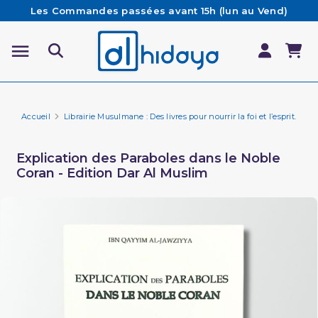
Les Commandes passées avant 15h (lun au Vend)
sont préparées et expédiées le jour même
Besoin d'aide ? Retrouvez notre FAQ
Livraison offerte à partir de 65€ d'achat*
Accueil
Librairie Musulmane : Des livres pour nourrir la foi et l’esprit.
Li
Explication des Paraboles dans le Noble
Coran - Edition Dar Al Muslim