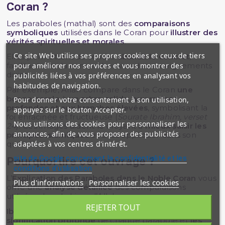
Coran ?
Les paraboles (mathal) sont des
comparaisons
symboliques
utilisées dans le Coran pour
illustrer des
vérités spirituelles et morales
.
Ce site Web utilise ses propres cookies et ceux de tiers
Elles permettent de rendre
abstrait le concret
,
pour améliorer nos services et vous montrer des
facilitant ainsi la compréhension des enseignements
divins.
publicités liées à vos préférences en analysant vos
habitudes de navigation.
Par exemple, Allah compare dans le Coran
une
bonne parole
à
un arbre solide, aux racines
Pour donner votre consentement à son utilisation,
profondes et aux branches élevées
, symbolisant la
appuyez sur le bouton Accepter.
foi enracinée et fructueuse (
Sourate Ibrahim, verset
Nous utilisons des cookies pour personnaliser les
24
). Ces images aident le croyant à
mieux saisir les
annonces, afin de vous proposer des publicités
principes islamiques
et à les appliquer dans son
adaptées à vos centres d'intérêt.
quotidien.
site de Google concernant la confidentialité et les
Pourquoi lire cet ouvrage ?
conditions d'utilisation
L’
Explication des Paraboles dans le Noble Coran
vous
Plus d'informations
Personnaliser les cookies
offre une
analyse détaillée
des comparaisons
utilisées dans le Livre d’Allah.
REJETER TOUT
Ibn Qayyim Al-Jawziyya
, savant reconnu, explique la
signification profonde
de chaque parabole et
les