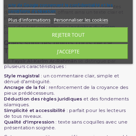
site de Google concernant la confidentialité et les
Il est également dépourvu des erreurs courantes
conditions d'utilisation
dans d'autres éditions, offrant ainsi un texte clair et
précis.
Plus d'informations
Personnaliser les cookies
Pour d'autres ouvrages sur l'
exégèse du Coran
,
consultez notre collection complète.
REJETER TOUT
Quels sont les points forts de ce
Tafsir ?
J'ACCEPTE
Le
Taysîr Al-Karîm Ar-Rahmân
se distingue par
plusieurs caractéristiques :
Style magistral
: un commentaire clair, simple et
dénué d'ambiguïté.
Ancrage de la foi
: renforcement de la croyance des
pieux prédécesseurs.
Déduction des règles juridiques
et des fondements
islamiques.
Simplicité et accessibilité
: parfait pour les lecteurs
de tous niveaux.
Qualité d'impression
: texte sans coquilles avec une
présentation soignée.