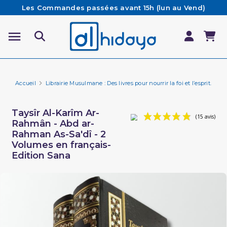
Les Commandes passées avant 15h (lun au Vend)
sont préparées et expédiées le jour même
Besoin d'aide ? Retrouvez notre FAQ
Livraison offerte à partir de 65€ d'achat*
Accueil
Librairie Musulmane : Des livres pour nourrir la foi et l’esprit.
Li
Taysîr Al-Karîm Ar-
Rahmân - Abd ar-
Rahman As-Sa'dî - 2
Volumes en français-
Edition Sana