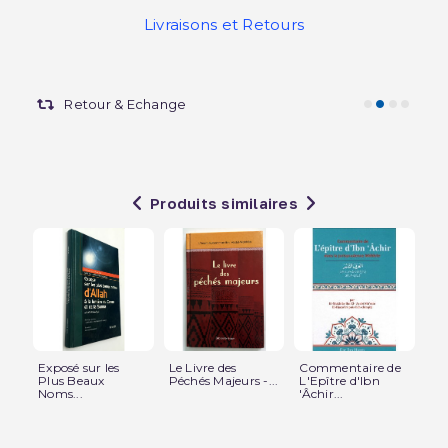
Livraisons et Retours
Retour & Echange
Produits similaires
Exposé sur les
Le Livre des
Commentaire de
l'H
Plus Beaux
Péchés Majeurs -...
L'Epître d'Ibn
de 
Noms...
'Âchir...