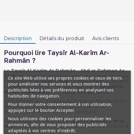
Description
Détails du produit
Avis clients
Pourquoi lire Taysîr Al-Karîm Ar-
Rahmân ?
Le
Taysîr Al-Karîm Ar-Rahmân - Abd ar-Rahman As-
Sa'dî
est l'une des exégèses les plus accessibles pour
Ce site Web utilise ses propres cookies et ceux de tiers
comprendre le
Saint Coran
. Contrairement à d'autres
pour améliorer nos services et vous montrer des
ouvrages d'exégèse, il se distingue par la
simplicité
publicités liées à vos préférences en analysant vos
de ses expressions
et la
clarté des allusions
.
habitudes de navigation.
Cela permet aux lecteurs, qu'ils soient débutants ou
Pour donner votre consentement à son utilisation,
avancés, de s'immerger facilement dans la
appuyez sur le bouton Accepter.
compréhension des versets coraniques.
Nous utilisons des cookies pour personnaliser les
Cet ouvrage est conçu pour
faciliter la lecture et la
annonces, afin de vous proposer des publicités
référence
aux commentaires des versets sans avoir à
adaptées à vos centres d'intérêt.
consulter plusieurs livres.