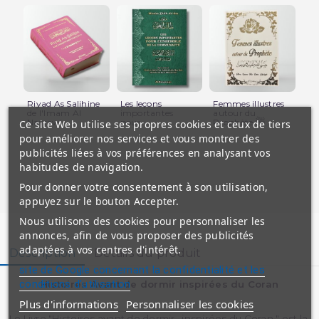
Riyad As Salihine
Les leçons
Femmes illustres
La
de l'Imam Al
importantes
autour du
Pr
Nawawi...
pour...
Prophète ﷺ...
Mo
Ce site Web utilise ses propres cookies et ceux de tiers
pour améliorer nos services et vous montrer des
publicités liées à vos préférences en analysant vos
habitudes de navigation.
Pour donner votre consentement à son utilisation,
appuyez sur le bouton Accepter.
Nous utilisons des cookies pour personnaliser les
annonces, afin de vous proposer des publicités
adaptées à vos centres d'intérêt.
Description
Détails du produit
site de Google concernant la confidentialité et les
conditions d'utilisation
Histoires Avant de dormir inspirées du Coran
Plus d'informations
Personnaliser les cookies
Le Livre "Histoires avant de dormir , inspirées du Coran " est la