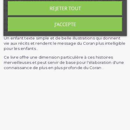
réponse au désir de chaque enfant d'entendre une belle
REJETER TOUT
histoire avant de s'endormir .
Il contient une sélection minutieuse de trente-trois histoires
J'ACCEPTE
magnifiques tirées du Coran et racontées dans un langage
approprié aux enfants .
Un enfant texte simple et de belle illustrations qui donnent
vie aux récits et rendent le message du Coran plus intelligible
pour les enfants .
Ce livre offre une dimension particulière à ces histoires
merveilleuses et peut servir de base pour l'élaboration d'une
connaissance de plus en plus profonde du Coran .