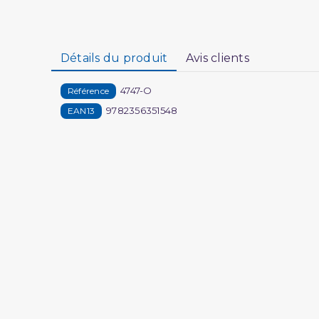
Détails du produit
Avis clients
4747-O
Référence
9782356351548
EAN13