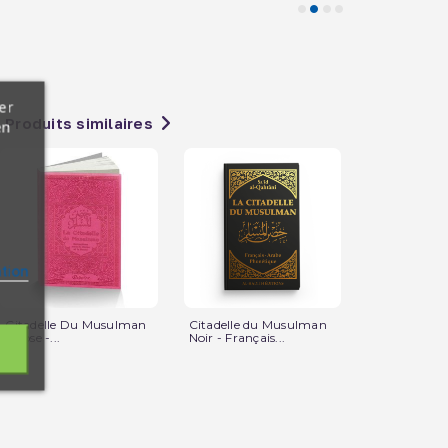
er
Produits similaires
en
ation
Citadelle Du Musulman
Citadelle du Musulman
Le Commenta
- Rose -...
Noir - Français...
Citadelle du..