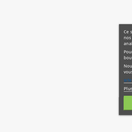
Ce s
nos 
ana
Pour
bou
Nous
vous
site
Plu