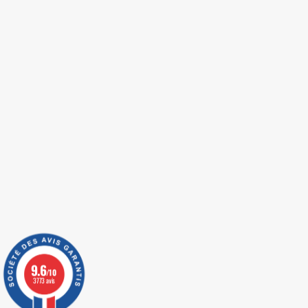
9.6
/10
3773 avis