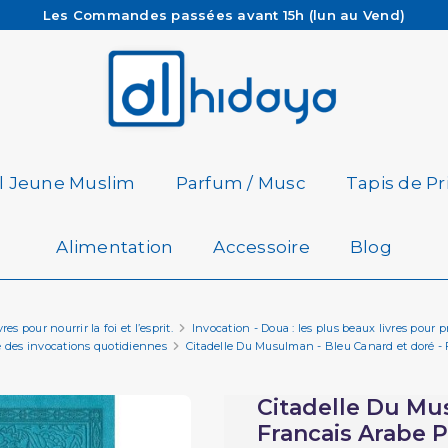
Les Commandes passées avant 15h (lun au Vend)
sont préparées et expédiées le jour même
Besoin d'aide ? Retrouvez notre FAQ
Livraison offerte à partir de 65€ d'achat*
il Jeune Muslim
Parfum / Musc
Tapis de Pr
Alimentation
Accessoire
Blog
es pour nourrir la foi et l’esprit.
Invocation - Doua : les plus beaux livres pour p
e des invocations quotidiennes
Citadelle Du Musulman - Bleu Canard et doré - 
Citadelle Du Mu
Francais Arabe P