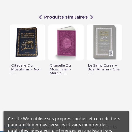
Produits similaires
Citadelle Du
Citadelle Du
Le Saint Coran –
Cit
Musulman - Noir
Musulman -
Juz ‘Amma - Gris
Mu
-...
Mauve -...
-...
Fra
Ce site Web utilise ses propres cookies et ceux de tiers
pour améliorer nos services et vous montrer des
Description
Détails du produit
Avis clients
publicités liées à vos préférences en analysant vos