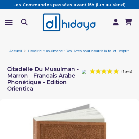
Les Commandes passées avant 15h (lun au Vend)
sont préparées et expédiées le jour même
Besoin d'aide ? Retrouvez notre FAQ
Livraison offerte à partir de 65€ d'achat*
Accueil
Librairie Musulmane : Des livres pour nourrir la foi et l’esprit.
In
Citadelle Du Musulman -
Marron - Francais Arabe
Phonétique - Edition
Orientica