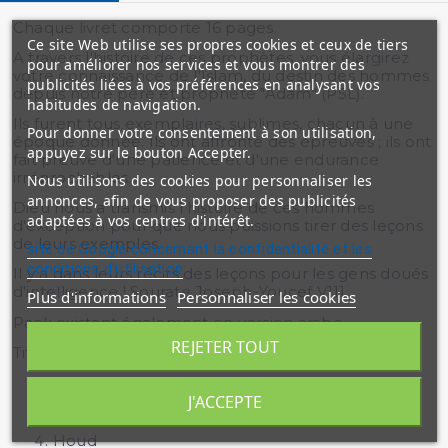
Chaque livret comporte 16 pages.
Ce site Web utilise ses propres cookies et ceux de tiers
A travers l'histoire de ces prophètes, vous élargirez
pour améliorer nos services et vous montrer des
votre connaissance de l'Islam, du destin des hommes
publicités liées à vos préférences en analysant vos
depuis notre père et prophète "Adam" (PSL).
habitudes de navigation.
Ils furent tous exemplaires, sublimes, chacun à une
Pour donner votre consentement à son utilisation,
époque donnée. Ils ont affronté des épreuves ; ils ont
appuyez sur le bouton Accepter.
fait preuve d'une patience et d'une endurance
irréprochables.
Nous utilisons des cookies pour personnaliser les
annonces, afin de vous proposer des publicités
Dieu nous a transmis l'histoire de ces hommes
adaptées à vos centres d'intérêt.
d'exception pour que nous puissions tirer des leçons
de leurs exemples.
site de Google concernant la confidentialité et les
conditions d'utilisation
Il y a dans leurs récits des leçons pour les gens doués
d'intelligence ! Sourate Joseph-Youcef V111.
Plus d'informations
Personnaliser les cookies
Pack existant également en
version arabe
.
REJETER TOUT
Titres des 24 livrets sur les prophètes (Paix sur eux) :
Adam
J'ACCEPTE
Idriss
Noé
Houd