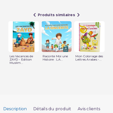
Produits similaires
Les Vacances de
Raconte Moi une
Mon Coloriage des
Le
ZAYD - Edition
Histoire : LA...
Lettres Arabes -...
à 
Muslim...
Tom
Description
Détails du produit
Avis clients