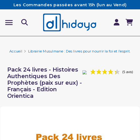
Les Commandes passées avant 15h (lun au Vend)
sont préparées et expédiées le jour même
Besoin d'aide ? Retrouvez notre FAQ
Livraison offerte à partir de 65€ d'achat*
Accueil
Librairie Musulmane : Des livres pour nourrir la foi et l’esprit.
Fa
Pack 24 livres - Histoires
Authentiques Des
Prophètes (paix sur eux) -
Français - Edition
Orientica