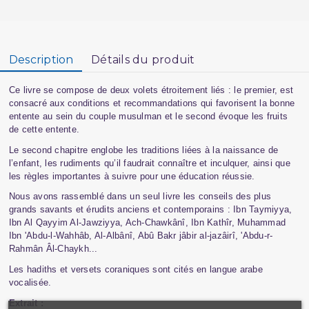
Description
Détails du produit
Ce livre se compose de deux volets étroitement liés : le premier, est
consacré aux conditions et recommandations qui favorisent la bonne
entente au sein du couple musulman et le second évoque les fruits
de cette entente.
Le second chapitre englobe les traditions liées à la naissance de
l’enfant, les rudiments qu’il faudrait connaître et inculquer, ainsi que
les règles importantes à suivre pour une éducation réussie.
Nous avons rassemblé dans un seul livre les conseils des plus
grands savants et érudits anciens et contemporains : Ibn Taymiyya,
Ibn Al Qayyim Al-Jawziyya, Ach-Chawkânî, Ibn Kathîr, Muhammad
Ibn 'Abdu-l-Wahhâb, Al-Albânî, Abû Bakr jâbir al-jazâirî, 'Abdu-r-
Rahmân Âl-Chaykh...
Les hadiths et versets coraniques sont cités en langue arabe
vocalisée.
Extrait :