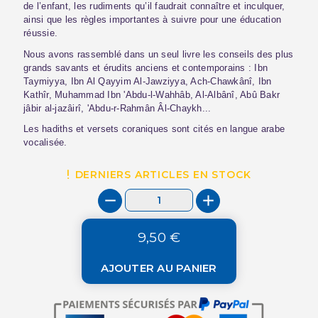
de l’enfant, les rudiments qu’il faudrait connaître et inculquer,
ainsi que les règles importantes à suivre pour une éducation
réussie.
Nous avons rassemblé dans un seul livre les conseils des plus
grands savants et érudits anciens et contemporains : Ibn
Taymiyya, Ibn Al Qayyim Al-Jawziyya, Ach-Chawkânî, Ibn
Kathîr, Muhammad Ibn 'Abdu-l-Wahhâb, Al-Albânî, Abû Bakr
jâbir al-jazâirî, 'Abdu-r-Rahmân Âl-Chaykh...
Les hadiths et versets coraniques sont cités en langue arabe
vocalisée.
DERNIERS ARTICLES EN STOCK
9,50 €
AJOUTER AU PANIER