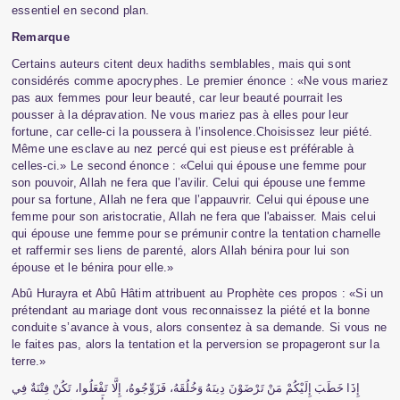
essentiel en second plan.
Remarque
Certains auteurs citent deux hadiths semblables, mais qui sont
considérés comme apocryphes. Le premier énonce : «Ne vous mariez
pas aux femmes pour leur beauté, car leur beauté pourrait les
pousser à la dépravation. Ne vous mariez pas à elles pour leur
fortune, car celle-ci la poussera à l’insolence.Choisissez leur piété.
Même une esclave au nez percé qui est pieuse est préférable à
celles-ci.» Le second énonce : «Celui qui épouse une femme pour
son pouvoir, Allah ne fera que l’avilir. Celui qui épouse une femme
pour sa fortune, Allah ne fera que l’appauvrir. Celui qui épouse une
femme pour son aristocratie, Allah ne fera que l'abaisser. Mais celui
qui épouse une femme pour se prémunir contre la tentation charnelle
et raffermir ses liens de parenté, alors Allah bénira pour lui son
épouse et le bénira pour elle.»
Abû Hurayra et Abû Hâtim attribuent au Prophète ces propos : «Si un
prétendant au mariage dont vous reconnaissez la piété et la bonne
conduite s’avance à vous, alors consentez à sa demande. Si vous ne
le faites pas, alors la tentation et la perversion se propageront sur la
terre.»
إِذَا
خَطَبَ
إِلَيْكُمْ
مَنْ
تَرْضَوْنَ
دِينَهُ
وَخُلُقَهُ،
فَزَوِّجُوهُ،
إِلَّا
تَفْعَلُوا،
تَكُنْ
فِتْنَةٌ
فِي