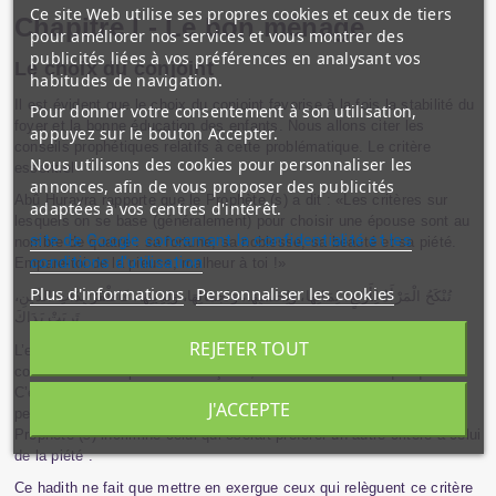
Ce site Web utilise ses propres cookies et ceux de tiers
Chapitre I - Le bon ménage
pour améliorer nos services et vous montrer des
publicités liées à vos préférences en analysant vos
Le choix du conjoint
habitudes de navigation.
Il est évident que le choix du conjoint favorise à la fois la stabilité du
Pour donner votre consentement à son utilisation,
foyer et la bonne éducation des enfants. Nous allons citer les
appuyez sur le bouton Accepter.
conseils prophétiques relatifs à cette problématique. Le critère
Nous utilisons des cookies pour personnaliser les
essentiel
annonces, afin de vous proposer des publicités
Abû Hurayra rapporte que le Prophète (s) a dit : «Les critères sur
adaptées à vos centres d'intérêt.
lesquels on se base (généralement) pour choisir une épouse sont au
site de Google concernant la confidentialité et les
nombre de quatre : sa fortune, sa noblesse, sa beauté et sa piété.
conditions d'utilisation
Empare-toi de la pieuse, malheur à toi !»
Plus d'informations
Personnaliser les cookies
الدِّينِ،
بِذَاتِ
فَاظْفَرْ
وَلِدِينِهَا،
وَلجَمَالِهَا،
وَلِحَسَبِهَا،
لِمَالِهَا،
:
لِأَرْبَعٍ
الْمَرْأَةُ
تُنْكَحُ
يَدَاكَ
تَرِبَتْ
.
REJETER TOUT
L’expression arabe traduite par «malheur à toi» ne signifie pas,
comme dans l’expression française, l’invocation contre quelqu'un.
C’est une formule qu’on utilise généralement pour blâmer une
J'ACCEPTE
personne pour un mauvais choix effectué. Dans ce hadith, le
Prophète (s) incrimine celui qui oserait préférer un autre critère à celui
de la piété .
Ce hadith ne fait que mettre en exergue ceux qui relèguent ce critère