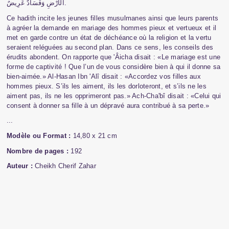
عَرِيضٌ
وَفَسَادٌ
الأَرْضِ
.
Ce hadith incite les jeunes filles musulmanes ainsi que leurs parents
à agréer la demande en mariage des hommes pieux et vertueux et il
met en garde contre un état de déchéance où la religion et la vertu
seraient reléguées au second plan. Dans ce sens, les conseils des
érudits abondent. On rapporte que 'Âicha disait : «Le mariage est une
forme de captivité ! Que l’un de vous considère bien à qui il donne sa
bien-aimée.» Al-Hasan Ibn 'Alî disait : «Accordez vos filles aux
hommes pieux. S’ils les aiment, ils les dorloteront, et s’ils ne les
aiment pas, ils ne les opprimeront pas.» Ach-Cha'bî disait : «Celui qui
consent à donner sa fille à un dépravé aura contribué à sa perte.»
...
Modèle ou Format :
14,80 x 21 cm
Nombre de pages :
192
Auteur :
Cheikh Cherif Zahar