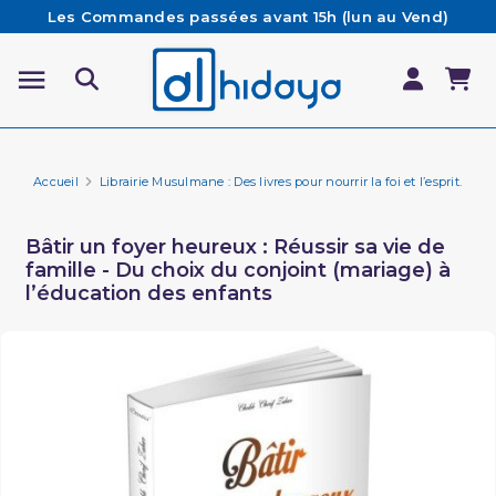
Les Commandes passées avant 15h (lun au Vend)
sont préparées et expédiées le jour même
Besoin d'aide ? Retrouvez notre FAQ
Livraison offerte à partir de 65€ d'achat*
Accueil
Librairie Musulmane : Des livres pour nourrir la foi et l’esprit.
Li
Bâtir un foyer heureux : Réussir sa vie de
famille - Du choix du conjoint (mariage) à
l’éducation des enfants