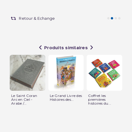
Retour & Echange
Produits similaires
Le Saint Coran
Le Grand Livre des
Coffret les
Le
Arc en Ciel -
Histoires des...
premières
Ay
Arabe /...
histoires du...
pou