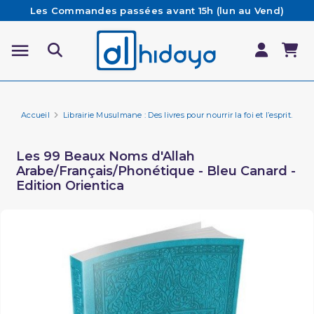
Les Commandes passées avant 15h (lun au Vend)
sont préparées et expédiées le jour même
Besoin d'aide ? Retrouvez notre FAQ
Livraison offerte à partir de 65€ d'achat*
Accueil
Librairie Musulmane : Des livres pour nourrir la foi et l’esprit.
Li
Les 99 Beaux Noms d'Allah
Arabe/Français/Phonétique - Bleu Canard -
Edition Orientica