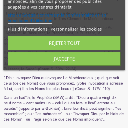
annonces, afin de vous proposer des publicités
ces (Noms) ] (Coran S. 7/ V. 180)
adaptées à vos centres d'intérêt.
[ Il est Dieu, Celui à part qui il n’y a de dieu. Connaisseur de
site de Google concernant la confidentialité et les
l’invisible et du visible. Il est le Très Clément, le Miséricordieux.
conditions d'utilisation
Il est Dieu, Celui à part qui il n’y a de dieu. Le Souverain, le Pur,
Plus d'informations
Personnaliser les cookies
l’Apaisant, le Rassurant, le Prédominant, le Puissant, le
Contraignant, l’Orgueilleux. Pureté à Dieu par rapport à ce qu’ils Lui
REJETER TOUT
associent !
Il est Dieu, le Créateur, Celui qui donne un commencement, Celui qui
J'ACCEPTE
donne forme. A Lui appartiennent les plus beaux Noms. Ce qui est
dans les cieux et (sur) la terre proclament Sa Pureté. Et Il est le
Puissant, le Sage ] (Coran S. 59/V. 22-24)
[ Dis : Invoquez Dieu ou invoquez Le Miséricordieux ; quel que soit
celui (de ces Noms) que vous prononcez, (votre invocation s’adresse
à Lui, car) Il a les Noms les plus beaux ] (Coran S. 17/V. 110)
Dans un hadîth, le Prophète (SAW) a dit : “Dieu a quatre-vingt-dix
neuf noms – cent moins un – celui qui en fera le ihsâ’ entrera au
paradis” (rapporté par al-Bukhârî) ; faire leur ihsâ’ peut signifier : “les
rassembler” ; ou : “les mémoriser” ; ou : “invoquer Dieu par le biais de
ces Noms” ; ou : “agir selon ce que ces Noms impliquent”...