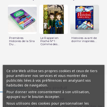
Premières
Le Rappel en
Histoires avant de
50
Histoires de la Sîra
Poche N°1 :
dormir inspirées...
Ar
Du...
Comme des...
Man
Ce site Web utilise ses propres cookies et ceux de tiers
pour améliorer nos services et vous montrer des
publicités liées à vos préférences en analysant vos
habitudes de navigation.
Description
Détails du produit
Pour donner votre consentement à son utilisation,
appuyez sur le bouton Accepter.
Dans le Coran, Dieu dit à Son propre Sujet :
Nous utilisons des cookies pour personnaliser les
[ Et à Dieu appartiennent les plus beaux Noms. Invoquez-le donc par