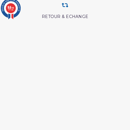
9.6
/10
3771 avis
RETOUR & ECHANGE
CARTES CADEAUX
MODES DE PAIEMENT
Retrouvez nos autres produits
L essentiel de la vie du
Livre La Prière Pourquoi
prophète
Livre hijama
Les maladies du coeur
islam
Livre boulough al maram
Péchés et guerison
Les meditation ibn al
Hajj et Umra en Images
qayyim