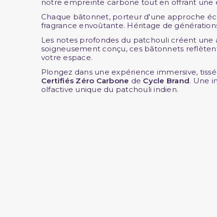
notre empreinte carbone tout en offrant une 
Chaque bâtonnet, porteur d'une approche écore
fragrance envoûtante. Héritage de génération
Les notes profondes du patchouli créent une a
soigneusement conçu, ces bâtonnets reflèten
votre espace.
Plongez dans une expérience immersive, tissée d
Certifiés Zéro Carbone
de
Cycle Brand
. Une i
olfactive unique du patchouli indien.