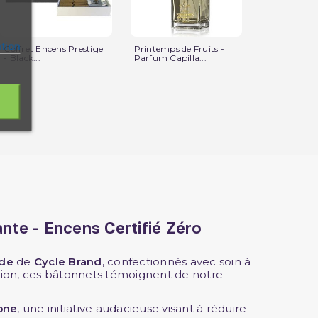
ation
Coffret Encens Prestige
Printemps de Fruits -
Bruleur Dor
- Black...
Parfum Capilla...
Bakhour - F
nte - Encens Certifié Zéro
nde
de
Cycle Brand
, confectionnés avec soin à
tion, ces bâtonnets témoignent de notre
one
, une initiative audacieuse visant à réduire