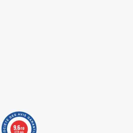
9.6
/10
3774 avis