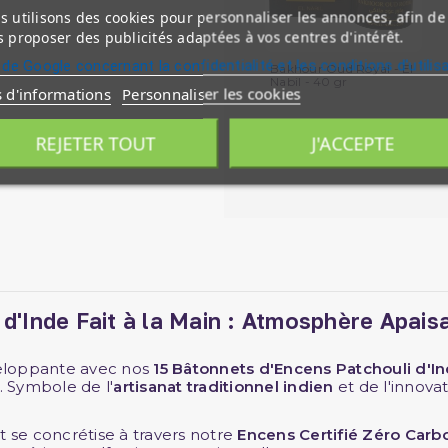
 utilisons des cookies pour personnaliser les annonces, afin de
 proposer des publicités adaptées à vos centres d'intérêt.
 de Google concernant la confidentialité et les conditions d'utilis
Bakhour Oud Royal - El
Nabil - 40 gr
s d'informations
Personnaliser les cookies
REJETER TOUT
J'ACCEPTE
d'Inde Fait à la Main : Atmosphère Apaisa
veloppante avec nos
15 Bâtonnets d'Encens Patchouli d'I
 Symbole de l'
artisanat traditionnel indien
et de l'innova
se concrétise à travers notre
Encens Certifié Zéro Carb