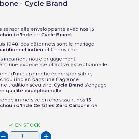
rbone - Cycle Brand
e sensorielle enveloppante avec nos
15
chouli d'Inde
de
Cycle Brand
.
uis
1948
, ces bâtonnets sont le mariage
traditionnel indien
et l'innovation.
 ils incarnent notre engagement
ent une expérience olfactive exceptionnelle.
eint d'une approche écoresponsable,
tchouli indien dans une fragrance
ne tradition séculaire,
Cycle Brand
s'engage
une
qualité exceptionnelle
.
ience immersive en choisissant nos
15
houli d'Inde Certifiés Zéro Carbone
de
EN STOCK