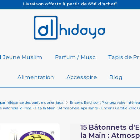
Les Commandes passées avant 15h (lun au Vend)
sont préparées et expédiées le jour même
Besoin d'aide ? Retrouvez notre FAQ
Livraison offerte à partir de 65€ d'achat*
il Jeune Muslim
Parfum / Musc
Tapis de Pr
Alimentation
Accessoire
Blog
 par l’élégance des parfums orientaux.
Encens Bakhoor : Plongez votre intérie
 Patchouli d'Inde Fait à la Main : Atmosphère Apaisante - Encens Certifié Zéro 
15 Bâtonnets d'E
la Main : Atmos