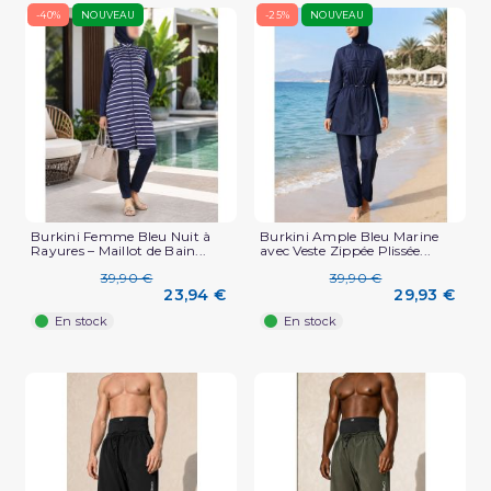
-40%
NOUVEAU
-25%
NOUVEAU
Burkini Femme Bleu Nuit à
Burkini Ample Bleu Marine
Rayures – Maillot de Bain...
avec Veste Zippée Plissée...
39,90 €
39,90 €
23,94 €
29,93 €
En stock
En stock