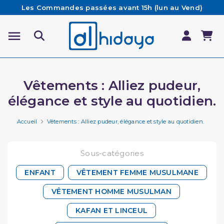
Les Commandes passées avant 15h (lun au Vend)
sont préparées et expédiées le jour même
Besoin d'aide ? Retrouvez notre FAQ
Livraison offerte à partir de 65€ d'achat*
Vêtements : Alliez pudeur,
élégance et style au quotidien.
Accueil
Vêtements : Alliez pudeur, élégance et style au quotidien.
Sous-catégories
ENFANT
VÊTEMENT FEMME MUSULMANE
VÊTEMENT HOMME MUSULMAN
KAFAN ET LINCEUL