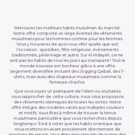
Retrouvez les meilleurs habits musulman du marché.
Notre offre comporte un large éventail de vêtements
musulmans pour les hommes comme pour les femmes.
Vous y trouverez de quoi vous vêtir quelle que soit
l’occasion : quotidien, fête religieuse, évènements
traditionnels, pèlerinage et autre. Sur Al Hidayah, ce ne
sont pas les habits de tous les jours qui manquent ! Tout le
monde trouvera son bonheur grâce à une offre
largement diversifiée incluant des Jogging Qabail, des T-
shirts, mais aussi des chapeaux musulmans comme la
fameuse chachia.
Que vous soyez un pratiquant de l’Islam ou souhaitez
vous rapprocher de cette culture, nous vous proposons
des vêtements islamiques de toutes les sortes. Notre
offre intègre des modèles variés aux multiples couleurs
et motifs. Vous êtes à même de trouver la tenue
musulmane particulière que vous recherchiez depuis
longtemps ! Il est à noter que les habits orientaux que
nous mettons en avant proviennent directement de
marques de renom. Vous êtes ainsi rassurés de porter des