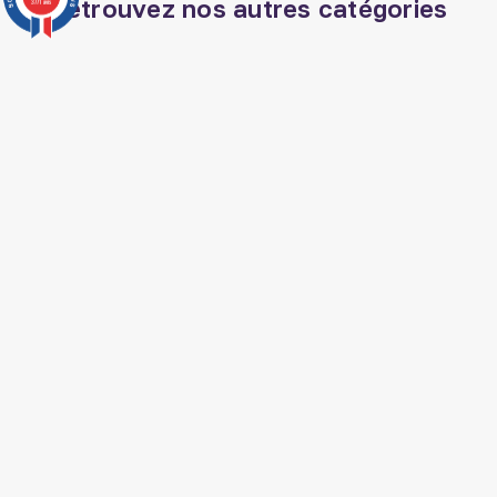
Retrouvez nos autres catégories
3771 avis
Huile de nigelle ethiopie
Coran arabe
Tapis de prière
Parfum el nabil
Parfum oriental
Coran phonétique
Eau zamzam
Miel de jujubier
Baton de siwak
Musc sans alcool
Livre jurisprudence islam
Livre hadith
Livre mariage islam
Livre medecine
prophetique
Cosmetique orientale
SUIVEZ AL HIDAYAH SUR

J'accepte les conditions générales et la
politique de confidentialité