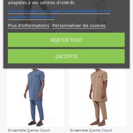
adaptées à vos centres d'intérêt.
site de Google concernant la confidentialité et les
conditions d'utilisation
Plus d'informations
Personnaliser les cookies
Sarouel Design S26 Qaba'il
Ensemble Qamis Court
Qabail Silent
REJETER TOUT
39,90 €
34,90 €
En stock
En stock
J'ACCEPTE
(1 avis)
Ensemble Qamis Court
Ensemble Qamis Court