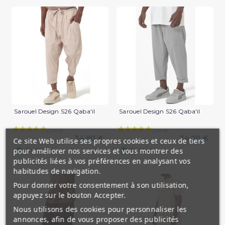
Sarouel Design S26 Qaba'il
Sarouel Design S26 Qaba'il
34,90 €
34,90 €
Ce site Web utilise ses propres cookies et ceux de tiers
(1 avis)
pour améliorer nos services et vous montrer des
En stock
En stock
publicités liées à vos préférences en analysant vos
habitudes de navigation.
Pour donner votre consentement à son utilisation,
appuyez sur le bouton Accepter.
Nous utilisons des cookies pour personnaliser les
annonces, afin de vous proposer des publicités