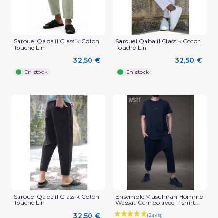
Sarouel Qaba'il Classik Coton
Sarouel Qaba'il Classik Coton
Touché Lin
Touché Lin
(2 avis)
32,50 €
32,50 €
En stock
En stock
Sarouel Qaba'il Classik Coton
Ensemble Musulman Homme
Touché Lin
Wassat Combo avec T-shirt...
32,50 €