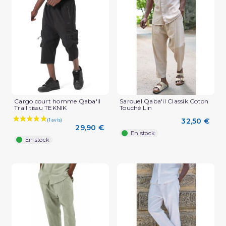
(2 avis)
Cargo court homme Qaba'il
Sarouel Qaba'il Classik Coton
Trail tissu TEKNIK
Touché Lin
32,50 €
29,90 €
En stock
En stock