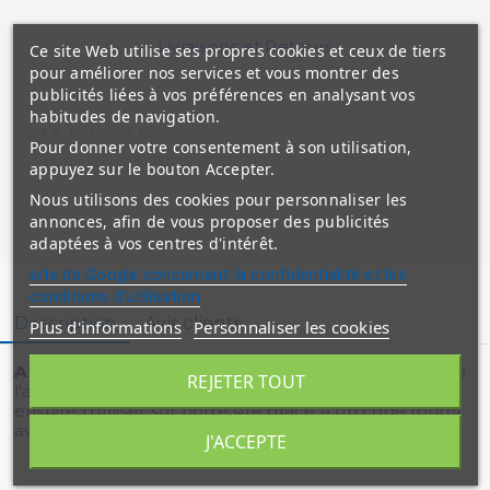
Livraisons et Retours
Ce site Web utilise ses propres cookies et ceux de tiers
pour améliorer nos services et vous montrer des
publicités liées à vos préférences en analysant vos
habitudes de navigation.
Retour & Echange
Pour donner votre consentement à son utilisation,
appuyez sur le bouton Accepter.
Nous utilisons des cookies pour personnaliser les
annonces, afin de vous proposer des publicités
adaptées à vos centres d'intérêt.
site de Google concernant la confidentialité et les
conditions d'utilisation
Description
Avis clients
Plus d'informations
Personnaliser les cookies
A NOTER :
La carte cadeau est transmise par email à
REJETER TOUT
l'acheteur qui la transmet au destinataire qui peut
ensuite l'utiliser sur notre site grâce à un code fourni
avec la carte.
J'ACCEPTE