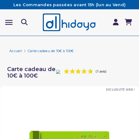
Les Commandes passées avant 15h (lun au Vend)
sont préparées et expédiées le jour même
Besoin d'aide ? Retrouvez notre FAQ
Livraison offerte à partir de 65€ d'achat*
Accueil
Carte cadeau de 10€ à 100€
Carte cadeau de
10€ à 100€
(1 avis)
EXCLUSIVITÉ WEB !