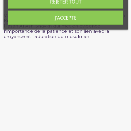
REJETER TOUT
Voici un extrait du célèbre livre Fath Al-Majid Li Sharh
J'ACCEPTE
Kitab At-Tawhid du Shaykh 'Abd Ar-Rahman Ibn
Hasan Al Ash-Shaykh qui met en évidence
l'importance de la patience et son lien avec la
croyance et l'adoration du musulman.