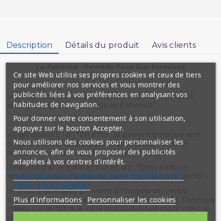
Description
Détails du produit
Avis clients
La Patience : Remède Face Aux Epreuves
Ce site Web utilise ses propres cookies et ceux de tiers
pour améliorer nos services et vous montrer des
publicités liées à vos préférences en analysant vos
Le Prophète dit : "Personne n'a reçu de don plus
habitudes de navigation.
admirable et complet que la patience".
Pour donner votre consentement à son utilisation,
appuyez sur le bouton Accepter.
'Ali dit quant à lui : "En effet, la patience trouve son
Nous utilisons des cookies pour personnaliser les
origine dans la foi. Sa place équivaudrait à celle
annonces, afin de vous proposer des publicités
occupée par la tête par rapport au corps".
adaptées à vos centres d'intérêt.
Il haussa par la suite le ton et dit : "Sans auncun
site de Google concernant la confidentialité et les
doute, celui qui n'a pas de patience n'a point de foi".
conditions d'utilisation
Le mot arabe sabr provient à l'origine du verbe
Plus d'informations
Personnaliser les cookies
sabara : patienter, persévérer. Ibn Qayyim Al-Jawziyya
insista sur le fait que cela requiert également chez le
croyant le contrôle sur son état d'âme...