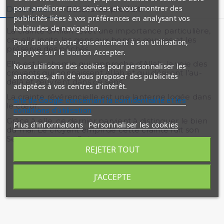
pour améliorer nos services et vous montrer des
Description
Détails du produit
publicités liées à vos préférences en analysant vos
habitudes de navigation.
La crainte d’Allah revêt une importance particulière,
car elle incite les gens aux bonnes œuvres et les
Pour donner votre consentement à son utilisation,
préserve des péchés.
appuyez sur le bouton Accepter.
Elle est le chemin qui rapproche d’Allah, la voie des
Nous utilisons des cookies pour personnaliser les
croyants qui connaissent Allah et qui désirent l’au-
annonces, afin de vous proposer des publicités
delà et œuvrent dans ce sens.
adaptées à vos centres d'intérêt.
La crainte révérencielle est une lanterne logée dans
site de Google concernant la confidentialité et les
le cœur.
conditions d'utilisation
Grâce à elle, ce dernier parvient à distinguer le bien
Plus d'informations
Personnaliser les cookies
du mal. Le croyant empli de cette crainte fuit son
Seigneur vers son Seigneur.
REJETER TOUT
J'ACCEPTE