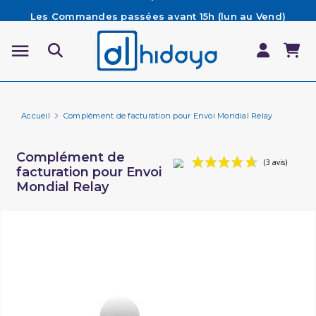
Les Commandes passées avant 15h (lun au Vend)
sont préparées et expédiées le jour même
Besoin d'aide ? Retrouvez notre FAQ
Livraison offerte à partir de 65€ d'achat*
Accueil
Complément de facturation pour Envoi Mondial Relay
Complément de
facturation pour Envoi
Mondial Relay
(