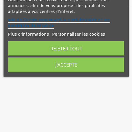
Avis clients
annonces, afin de vous proposer des publicités
adaptées à vos centres d'intérêt.
site de Google concernant la confidentialité et les
conditions d'utilisation
Plus d'informations
Personnaliser les cookies
REJETER TOUT
J'ACCEPTE