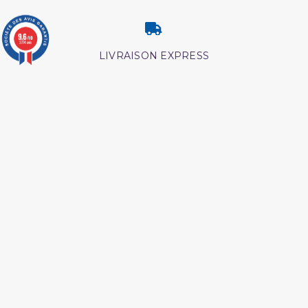
9.6
/10
3774 avis
LIVRAISON EXPRESS
RETOUR & ECHANGE
CARTES CADEAUX
MODES DE PAIEMENT
Retrouvez nos autres produits
Les maladies
L'Islam Est La Sunnah Et
psychologiques edition
La Sunnah Est L'Islam
tawbah