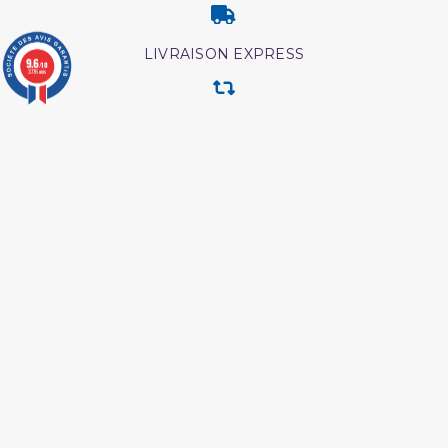
LIVRAISON EXPRESS
9.6
/10
3776 avis
RETOUR & ECHANGE
CARTES CADEAUX
MODES DE PAIEMENT
Retrouvez nos autres produits
Interpretation islamique
L authentique de l
des reves
exégèse d ibn kathîr
Abrégé de l'exégèse d'ibn
Coran tafsir ibn kathir
kathir