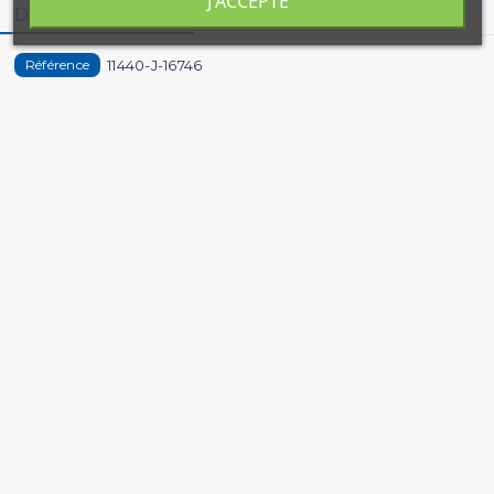
J'ACCEPTE
Détails du produit
11440-J-16746
Référence