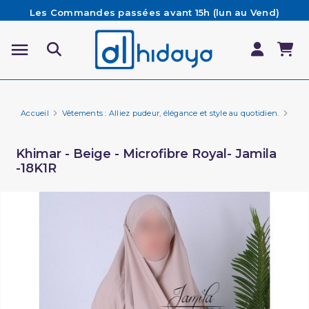
Les Commandes passées avant 15h (lun au Vend)
sont préparées et expédiées le jour même
Besoin d'aide ? Retrouvez notre FAQ
Livraison offerte à partir de 65€ d'achat*
Accueil
Vêtements : Alliez pudeur, élégance et style au quotidien.
Vêt
Khimar - Beige - Microfibre Royal- Jamila
-18K1R