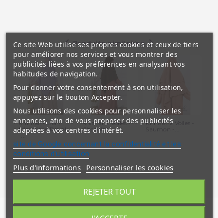
Produits similaires
Ce site Web utilise ses propres cookies et ceux de tiers
pour améliorer nos services et vous montrer des
publicités liées à vos préférences en analysant vos
habitudes de navigation.
Pour donner votre consentement à son utilisation,
appuyez sur le bouton Accepter.
Nous utilisons des cookies pour personnaliser les
annonces, afin de vous proposer des publicités
Khimar - Lila -
Khimar 2 Voiles -
Khimar 2 Voiles -
Khi
Microfibre Royal
Chocolat -...
Saumon -...
Ter
adaptées à vos centres d'intérêt.
-...
site de Google concernant la confidentialité et les
conditions d'utilisation
Plus d'informations
Personnaliser les cookies
REJETER TOUT