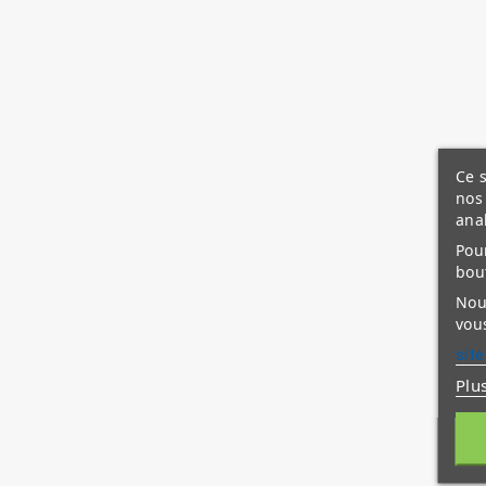
Ce s
nos 
ana
Pour
bou
Nous
vous
site
Plu