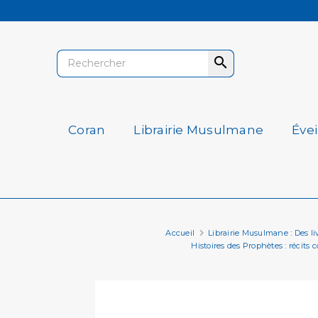

Coran
Librairie Musulmane
Éve
Accueil
Librairie Musulmane : Des livr
Histoires des Prophètes : récits 