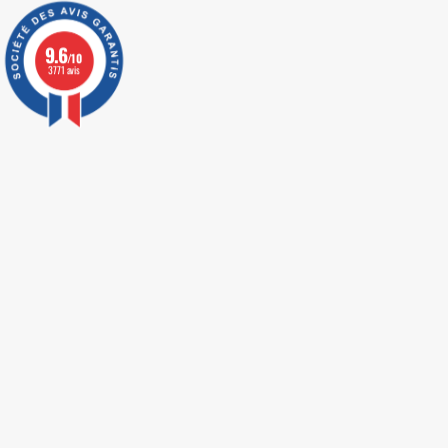
9.6
/10
3771 avis
LIVRAISON EXPRESS