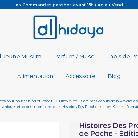
Les Commandes passées avant 15h (lun au Vend)
sont préparées et expédiées le jour même
Besoin d'aide ? Retrouvez notre FAQ
Livraison offerte à partir de 65€ d'achat*
il Jeune Muslim
Parfum / Musc
Tapis de Pr
Alimentation
Accessoire
Blog
es pour nourrir la foi et l’esprit.
Histoire de l’Islam : des débuts de la Révéla
coraniques et leçons intemporelles
Histoires Des Prophètes - Ibn Kathir - Forma
Histoires Des Pr
de Poche - Editi