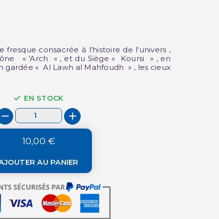
e fresque consacrée à l'histoire de l'univers ,
(1 avis)
rône « 'Arch « , et du Siège « Koursi » , en
n gardée « Al Lawh al Mahfoudh » , les cieux
EN STOCK
10,00 €
AJOUTER AU PANIER